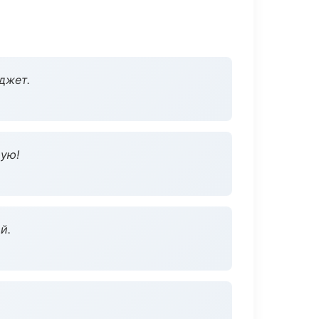
джет.
дую!
й.