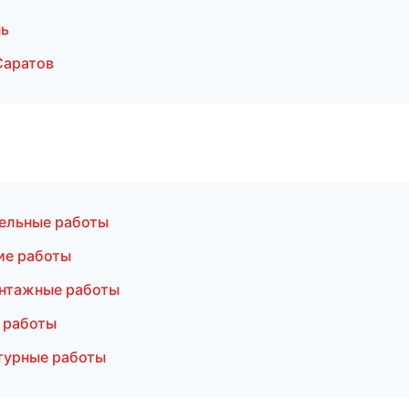
нь
Саратов
ельные работы
ие работы
нтажные работы
 работы
турные работы