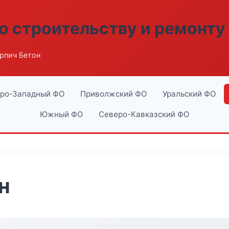
о строительству и ремонту
рпич Бетон
ро-Западный ФО
Приволжский ФО
Уральский ФО
Южный ФО
Северо-Кавказский ФО
н