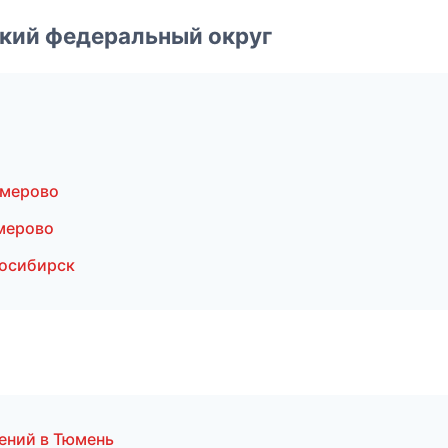
ский федеральный округ
емерово
мерово
осибирск
ений в Тюмень