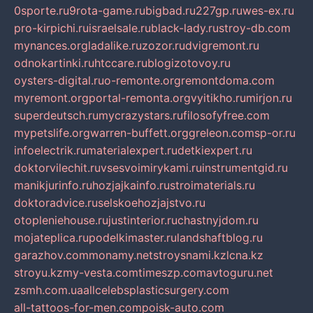
0sporte.ru
9rota-game.ru
bigbad.ru
227gp.ru
wes-ex.ru
pro-kirpichi.ru
israelsale.ru
black-lady.ru
stroy-db.com
mynances.org
ladalike.ru
zozor.ru
dvigremont.ru
odnokartinki.ru
htccare.ru
blogizotovoy.ru
oysters-digital.ru
o-remonte.org
remontdoma.com
myremont.org
portal-remonta.org
vyitikho.ru
mirjon.ru
superdeutsch.ru
mycrazystars.ru
filosofyfree.com
mypetslife.org
warren-buffett.org
greleon.com
sp-or.ru
infoelectrik.ru
materialexpert.ru
detkiexpert.ru
doktorvilechit.ru
vsesvoimirykami.ru
instrumentgid.ru
manikjurinfo.ru
hozjajkainfo.ru
stroimaterials.ru
doktoradvice.ru
selskoehozjajstvo.ru
otopleniehouse.ru
justinterior.ru
chastnyjdom.ru
mojateplica.ru
podelkimaster.ru
landshaftblog.ru
garazhov.com
monamy.net
stroysnami.kz
lcna.kz
stroyu.kz
my-vesta.com
timeszp.com
avtoguru.net
zsmh.com.ua
allcelebsplasticsurgery.com
all-tattoos-for-men.com
poisk-auto.com