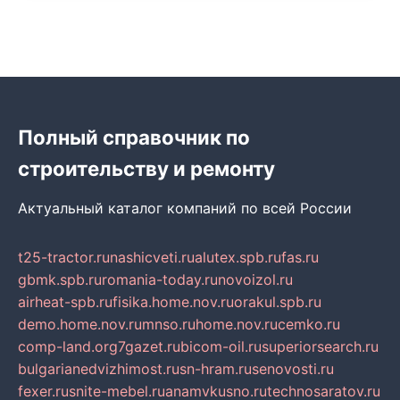
Полный справочник по
строительству и ремонту
Актуальный каталог компаний по всей России
t25-tractor.ru
nashicveti.ru
alutex.spb.ru
fas.ru
gbmk.spb.ru
romania-today.ru
novoizol.ru
airheat-spb.ru
fisika.home.nov.ru
orakul.spb.ru
demo.home.nov.ru
mnso.ru
home.nov.ru
cemko.ru
comp-land.org
7gazet.ru
bicom-oil.ru
superiorsearch.ru
bulgarianedvizhimost.ru
sn-hram.ru
senovosti.ru
fexer.ru
snite-mebel.ru
anamvkusno.ru
technosaratov.ru