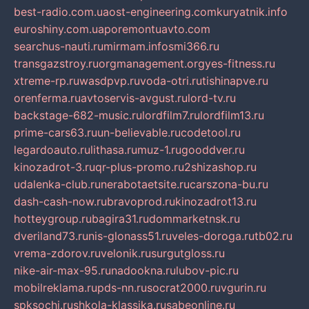
best-radio.com.ua
ost-engineering.com
kuryatnik.info
euroshiny.com.ua
poremontuavto.com
searchus-nauti.ru
mirmam.info
smi366.ru
transgazstroy.ru
orgmanagement.org
yes-fitness.ru
xtreme-rp.ru
wasdpvp.ru
voda-otri.ru
tishinapve.ru
orenferma.ru
avtoservis-avgust.ru
lord-tv.ru
backstage-682-music.ru
lordfilm7.ru
lordfilm13.ru
prime-cars63.ru
un-believable.ru
codetool.ru
legardoauto.ru
lithasa.ru
muz-1.ru
gooddver.ru
kinozadrot-3.ru
qr-plus-promo.ru
2shizashop.ru
udalenka-club.ru
nerabotaetsite.ru
carszona-bu.ru
dash-cash-now.ru
bravoprod.ru
kinozadrot13.ru
hotteygroup.ru
bagira31.ru
dommarketnsk.ru
dveriland73.ru
nis-glonass51.ru
veles-doroga.ru
tb02.ru
vrema-zdorov.ru
velonik.ru
surgutgloss.ru
nike-air-max-95.ru
nadookna.ru
lubov-pic.ru
mobilreklama.ru
pds-nn.ru
socrat2000.ru
vgurin.ru
spksochi.ru
shkola-klassika.ru
sabeonline.ru