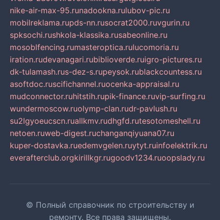
nike-air-max-95.ru
nadookna.ru
lubov-pic.ru
mobilreklama.ru
pds-nn.ru
socrat2000.ru
vgurin.ru
spksochi.ru
shkola-klassika.ru
sabeonline.ru
mosoblfencing.ru
masteroptica.ru
lucomoria.ru
iration.ru
devanagari.ru
biblioverde.ru
igro-pictures.ru
dk-tulamash.ru
s-dez-s.ru
peysok.ru
blackcountess.ru
asoftdoc.ru
scifichannel.ru
ocenka-appraisal.ru
mudconnector.ru
hitstih.ru
pik-finance.ru
vip-surfing.ru
wundermoscow.ru
olymp-clan.ru
dr-pavlush.ru
su2lgyoeucscn.ru
allkmv.ru
dhgfd.ru
tesotomeshell.ru
netoen.ru
web-digest.ru
changanqiyuana07.ru
kuper-dostavka.ru
edemvgelen.ru
ytyt.ru
infoelektrik.ru
everafterclub.org
kirillkgr.ru
goodv1234.ru
oopslady.ru
© Полный справочник по строительству и
ремонту. Все права защищены.