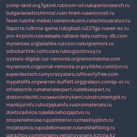
comp-land.org
7gazet.ru
bicom-oil.ru
superiorsearch.ru
bulgarianedvizhimost.ru
sn-hram.ru
senovosti.ru
fexer.ru
snite-mebel.ru
anamvkusno.ru
technosaratov.ru
0sporte.ru
9rota-game.ru
bigbad.ru
227gp.ru
wes-ex.ru
pro-kirpichi.ru
israelsale.ru
black-lady.ru
stroy-db.com
mynances.org
ladalike.ru
zozor.ru
dvigremont.ru
odnokartinki.ru
htccare.ru
blogizotovoy.ru
oysters-digital.ru
o-remonte.org
remontdoma.com
myremont.org
portal-remonta.org
vyitikho.ru
mirjon.ru
superdeutsch.ru
mycrazystars.ru
filosofyfree.com
mypetslife.org
warren-buffett.org
greleon.com
sp-or.ru
infoelectrik.ru
materialexpert.ru
detkiexpert.ru
doktorvilechit.ru
vsesvoimirykami.ru
instrumentgid.ru
manikjurinfo.ru
hozjajkainfo.ru
stroimaterials.ru
doktoradvice.ru
selskoehozjajstvo.ru
otopleniehouse.ru
justinterior.ru
chastnyjdom.ru
mojateplica.ru
podelkimaster.ru
landshaftblog.ru
garazhov.com
monamy.net
stroysnami.kz
lcna.kz