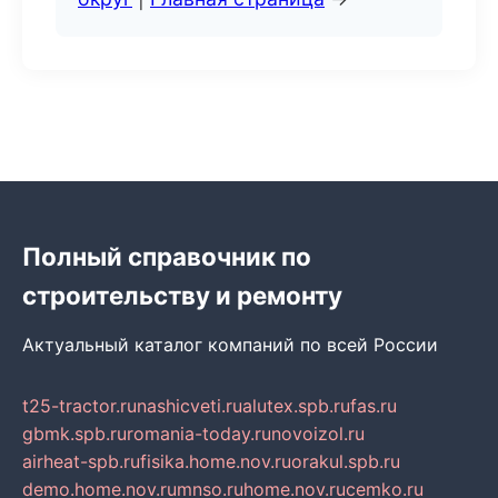
Полный справочник по
строительству и ремонту
Актуальный каталог компаний по всей России
t25-tractor.ru
nashicveti.ru
alutex.spb.ru
fas.ru
gbmk.spb.ru
romania-today.ru
novoizol.ru
airheat-spb.ru
fisika.home.nov.ru
orakul.spb.ru
demo.home.nov.ru
mnso.ru
home.nov.ru
cemko.ru