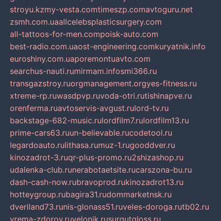
stroyu.kz
my-vesta.com
timeszp.com
avtoguru.net
zsmh.com.ua
allcelebsplasticsurgery.com
all-tattoos-for-men.com
poisk-auto.com
best-radio.com.ua
ost-engineering.com
kuryatnik.info
euroshiny.com.ua
poremontuavto.com
searchus-nauti.ru
mirmam.info
smi366.ru
transgazstroy.ru
orgmanagement.org
yes-fitness.ru
xtreme-rp.ru
wasdpvp.ru
voda-otri.ru
tishinapve.ru
orenferma.ru
avtoservis-avgust.ru
lord-tv.ru
backstage-682-music.ru
lordfilm7.ru
lordfilm13.ru
prime-cars63.ru
un-believable.ru
codetool.ru
legardoauto.ru
lithasa.ru
muz-1.ru
gooddver.ru
kinozadrot-3.ru
qr-plus-promo.ru
2shizashop.ru
udalenka-club.ru
nerabotaetsite.ru
carszona-bu.ru
dash-cash-now.ru
bravoprod.ru
kinozadrot13.ru
hotteygroup.ru
bagira31.ru
dommarketnsk.ru
dveriland73.ru
nis-glonass51.ru
veles-doroga.ru
tb02.ru
vrema-zdorov.ru
velonik.ru
surgutgloss.ru