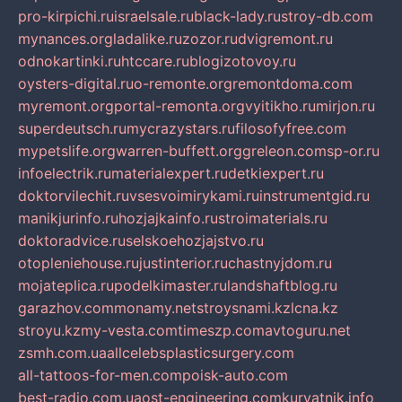
pro-kirpichi.ru
israelsale.ru
black-lady.ru
stroy-db.com
mynances.org
ladalike.ru
zozor.ru
dvigremont.ru
odnokartinki.ru
htccare.ru
blogizotovoy.ru
oysters-digital.ru
o-remonte.org
remontdoma.com
myremont.org
portal-remonta.org
vyitikho.ru
mirjon.ru
superdeutsch.ru
mycrazystars.ru
filosofyfree.com
mypetslife.org
warren-buffett.org
greleon.com
sp-or.ru
infoelectrik.ru
materialexpert.ru
detkiexpert.ru
doktorvilechit.ru
vsesvoimirykami.ru
instrumentgid.ru
manikjurinfo.ru
hozjajkainfo.ru
stroimaterials.ru
doktoradvice.ru
selskoehozjajstvo.ru
otopleniehouse.ru
justinterior.ru
chastnyjdom.ru
mojateplica.ru
podelkimaster.ru
landshaftblog.ru
garazhov.com
monamy.net
stroysnami.kz
lcna.kz
stroyu.kz
my-vesta.com
timeszp.com
avtoguru.net
zsmh.com.ua
allcelebsplasticsurgery.com
all-tattoos-for-men.com
poisk-auto.com
best-radio.com.ua
ost-engineering.com
kuryatnik.info