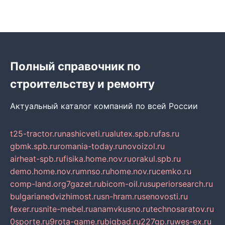
Полный справочник по
строительству и ремонту
Актуальный каталог компаний по всей России
t25-tractor.ru
nashicveti.ru
alutex.spb.ru
fas.ru
gbmk.spb.ru
romania-today.ru
novoizol.ru
airheat-spb.ru
fisika.home.nov.ru
orakul.spb.ru
demo.home.nov.ru
mnso.ru
home.nov.ru
cemko.ru
comp-land.org
7gazet.ru
bicom-oil.ru
superiorsearch.ru
bulgarianedvizhimost.ru
sn-hram.ru
senovosti.ru
fexer.ru
snite-mebel.ru
anamvkusno.ru
technosaratov.ru
0sporte.ru
9rota-game.ru
bigbad.ru
227gp.ru
wes-ex.ru