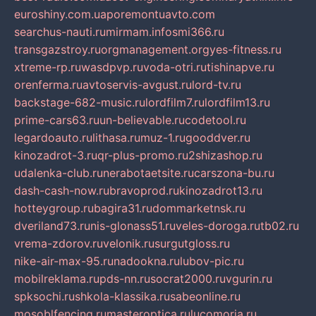
euroshiny.com.ua
poremontuavto.com
searchus-nauti.ru
mirmam.info
smi366.ru
transgazstroy.ru
orgmanagement.org
yes-fitness.ru
xtreme-rp.ru
wasdpvp.ru
voda-otri.ru
tishinapve.ru
orenferma.ru
avtoservis-avgust.ru
lord-tv.ru
backstage-682-music.ru
lordfilm7.ru
lordfilm13.ru
prime-cars63.ru
un-believable.ru
codetool.ru
legardoauto.ru
lithasa.ru
muz-1.ru
gooddver.ru
kinozadrot-3.ru
qr-plus-promo.ru
2shizashop.ru
udalenka-club.ru
nerabotaetsite.ru
carszona-bu.ru
dash-cash-now.ru
bravoprod.ru
kinozadrot13.ru
hotteygroup.ru
bagira31.ru
dommarketnsk.ru
dveriland73.ru
nis-glonass51.ru
veles-doroga.ru
tb02.ru
vrema-zdorov.ru
velonik.ru
surgutgloss.ru
nike-air-max-95.ru
nadookna.ru
lubov-pic.ru
mobilreklama.ru
pds-nn.ru
socrat2000.ru
vgurin.ru
spksochi.ru
shkola-klassika.ru
sabeonline.ru
mosoblfencing.ru
masteroptica.ru
lucomoria.ru