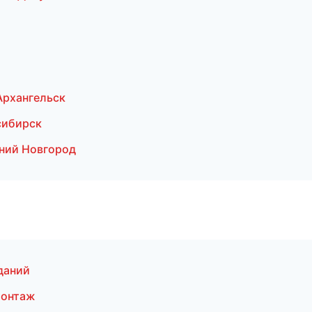
Архангельск
сибирск
ний Новгород
даний
монтаж