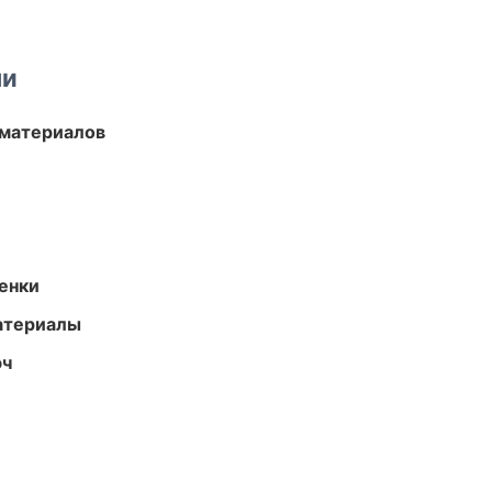
ми
 материалов
енки
атериалы
юч