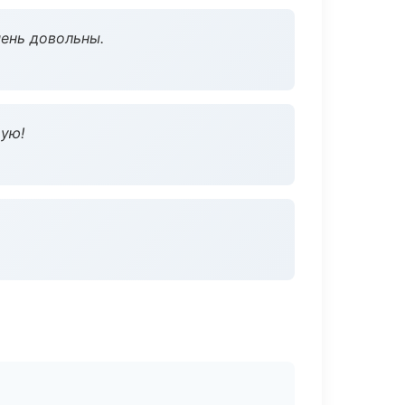
чень довольны.
дую!