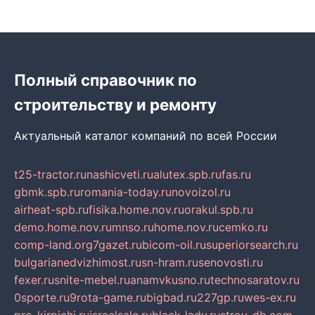
Полный справочник по
строительству и ремонту
Актуальный каталог компаний по всей России
t25-tractor.ru
nashicveti.ru
alutex.spb.ru
fas.ru
gbmk.spb.ru
romania-today.ru
novoizol.ru
airheat-spb.ru
fisika.home.nov.ru
orakul.spb.ru
demo.home.nov.ru
mnso.ru
home.nov.ru
cemko.ru
comp-land.org
7gazet.ru
bicom-oil.ru
superiorsearch.ru
bulgarianedvizhimost.ru
sn-hram.ru
senovosti.ru
fexer.ru
snite-mebel.ru
anamvkusno.ru
technosaratov.ru
0sporte.ru
9rota-game.ru
bigbad.ru
227gp.ru
wes-ex.ru