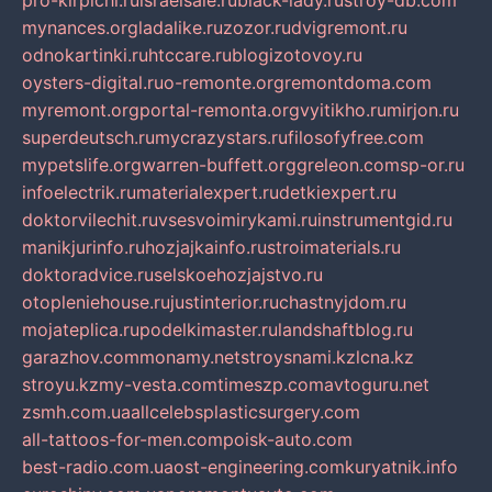
pro-kirpichi.ru
israelsale.ru
black-lady.ru
stroy-db.com
mynances.org
ladalike.ru
zozor.ru
dvigremont.ru
odnokartinki.ru
htccare.ru
blogizotovoy.ru
oysters-digital.ru
o-remonte.org
remontdoma.com
myremont.org
portal-remonta.org
vyitikho.ru
mirjon.ru
superdeutsch.ru
mycrazystars.ru
filosofyfree.com
mypetslife.org
warren-buffett.org
greleon.com
sp-or.ru
infoelectrik.ru
materialexpert.ru
detkiexpert.ru
doktorvilechit.ru
vsesvoimirykami.ru
instrumentgid.ru
manikjurinfo.ru
hozjajkainfo.ru
stroimaterials.ru
doktoradvice.ru
selskoehozjajstvo.ru
otopleniehouse.ru
justinterior.ru
chastnyjdom.ru
mojateplica.ru
podelkimaster.ru
landshaftblog.ru
garazhov.com
monamy.net
stroysnami.kz
lcna.kz
stroyu.kz
my-vesta.com
timeszp.com
avtoguru.net
zsmh.com.ua
allcelebsplasticsurgery.com
all-tattoos-for-men.com
poisk-auto.com
best-radio.com.ua
ost-engineering.com
kuryatnik.info