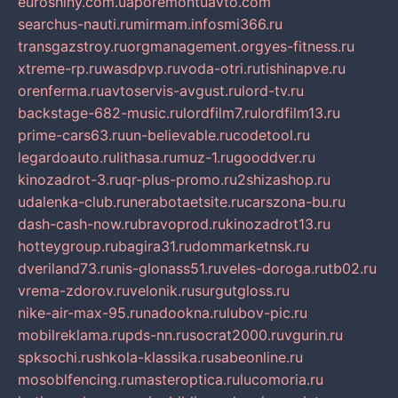
euroshiny.com.ua
poremontuavto.com
searchus-nauti.ru
mirmam.info
smi366.ru
transgazstroy.ru
orgmanagement.org
yes-fitness.ru
xtreme-rp.ru
wasdpvp.ru
voda-otri.ru
tishinapve.ru
orenferma.ru
avtoservis-avgust.ru
lord-tv.ru
backstage-682-music.ru
lordfilm7.ru
lordfilm13.ru
prime-cars63.ru
un-believable.ru
codetool.ru
legardoauto.ru
lithasa.ru
muz-1.ru
gooddver.ru
kinozadrot-3.ru
qr-plus-promo.ru
2shizashop.ru
udalenka-club.ru
nerabotaetsite.ru
carszona-bu.ru
dash-cash-now.ru
bravoprod.ru
kinozadrot13.ru
hotteygroup.ru
bagira31.ru
dommarketnsk.ru
dveriland73.ru
nis-glonass51.ru
veles-doroga.ru
tb02.ru
vrema-zdorov.ru
velonik.ru
surgutgloss.ru
nike-air-max-95.ru
nadookna.ru
lubov-pic.ru
mobilreklama.ru
pds-nn.ru
socrat2000.ru
vgurin.ru
spksochi.ru
shkola-klassika.ru
sabeonline.ru
mosoblfencing.ru
masteroptica.ru
lucomoria.ru