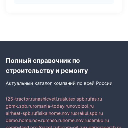
Полный справочник по
строительству и ремонту
Актуальный каталог компаний по всей России
t25-tractor.ru
nashicveti.ru
alutex.spb.ru
fas.ru
gbmk.spb.ru
romania-today.ru
novoizol.ru
airheat-spb.ru
fisika.home.nov.ru
orakul.spb.ru
demo.home.nov.ru
mnso.ru
home.nov.ru
cemko.ru
comp-land.org
7gazet.ru
bicom-oil.ru
superiorsearch.ru