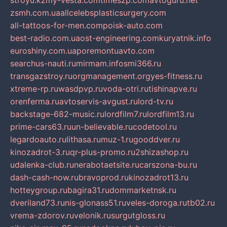
stroyu.kz
my-vesta.com
timeszp.com
avtoguru.net
zsmh.com.ua
allcelebsplasticsurgery.com
all-tattoos-for-men.com
poisk-auto.com
best-radio.com.ua
ost-engineering.com
kuryatnik.info
euroshiny.com.ua
poremontuavto.com
searchus-nauti.ru
mirmam.info
smi366.ru
transgazstroy.ru
orgmanagement.org
yes-fitness.ru
xtreme-rp.ru
wasdpvp.ru
voda-otri.ru
tishinapve.ru
orenferma.ru
avtoservis-avgust.ru
lord-tv.ru
backstage-682-music.ru
lordfilm7.ru
lordfilm13.ru
prime-cars63.ru
un-believable.ru
codetool.ru
legardoauto.ru
lithasa.ru
muz-1.ru
gooddver.ru
kinozadrot-3.ru
qr-plus-promo.ru
2shizashop.ru
udalenka-club.ru
nerabotaetsite.ru
carszona-bu.ru
dash-cash-now.ru
bravoprod.ru
kinozadrot13.ru
hotteygroup.ru
bagira31.ru
dommarketnsk.ru
dveriland73.ru
nis-glonass51.ru
veles-doroga.ru
tb02.ru
vrema-zdorov.ru
velonik.ru
surgutgloss.ru