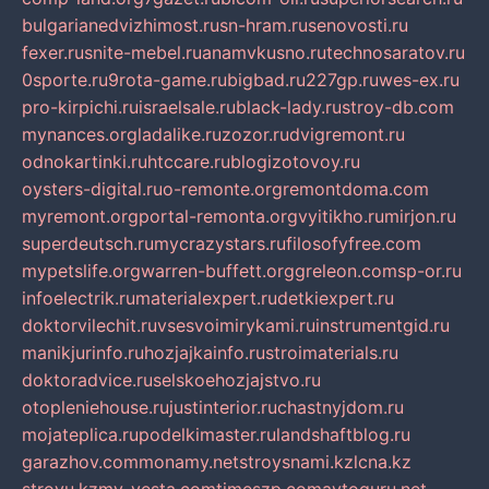
bulgarianedvizhimost.ru
sn-hram.ru
senovosti.ru
fexer.ru
snite-mebel.ru
anamvkusno.ru
technosaratov.ru
0sporte.ru
9rota-game.ru
bigbad.ru
227gp.ru
wes-ex.ru
pro-kirpichi.ru
israelsale.ru
black-lady.ru
stroy-db.com
mynances.org
ladalike.ru
zozor.ru
dvigremont.ru
odnokartinki.ru
htccare.ru
blogizotovoy.ru
oysters-digital.ru
o-remonte.org
remontdoma.com
myremont.org
portal-remonta.org
vyitikho.ru
mirjon.ru
superdeutsch.ru
mycrazystars.ru
filosofyfree.com
mypetslife.org
warren-buffett.org
greleon.com
sp-or.ru
infoelectrik.ru
materialexpert.ru
detkiexpert.ru
doktorvilechit.ru
vsesvoimirykami.ru
instrumentgid.ru
manikjurinfo.ru
hozjajkainfo.ru
stroimaterials.ru
doktoradvice.ru
selskoehozjajstvo.ru
otopleniehouse.ru
justinterior.ru
chastnyjdom.ru
mojateplica.ru
podelkimaster.ru
landshaftblog.ru
garazhov.com
monamy.net
stroysnami.kz
lcna.kz