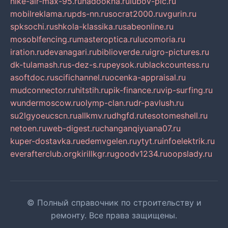
nike-air-max-95.ru
nadookna.ru
lubov-pic.ru
mobilreklama.ru
pds-nn.ru
socrat2000.ru
vgurin.ru
spksochi.ru
shkola-klassika.ru
sabeonline.ru
mosoblfencing.ru
masteroptica.ru
lucomoria.ru
iration.ru
devanagari.ru
biblioverde.ru
igro-pictures.ru
dk-tulamash.ru
s-dez-s.ru
peysok.ru
blackcountess.ru
asoftdoc.ru
scifichannel.ru
ocenka-appraisal.ru
mudconnector.ru
hitstih.ru
pik-finance.ru
vip-surfing.ru
wundermoscow.ru
olymp-clan.ru
dr-pavlush.ru
su2lgyoeucscn.ru
allkmv.ru
dhgfd.ru
tesotomeshell.ru
netoen.ru
web-digest.ru
changanqiyuana07.ru
kuper-dostavka.ru
edemvgelen.ru
ytyt.ru
infoelektrik.ru
everafterclub.org
kirillkgr.ru
goodv1234.ru
oopslady.ru
© Полный справочник по строительству и
ремонту. Все права защищены.