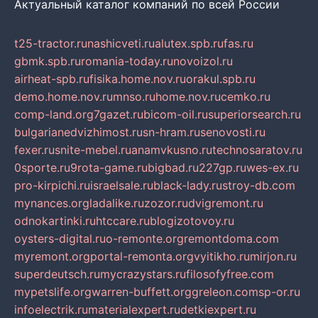
Актуальный каталог компаний по всей России
t25-tractor.ru
nashicveti.ru
alutex.spb.ru
fas.ru
gbmk.spb.ru
romania-today.ru
novoizol.ru
airheat-spb.ru
fisika.home.nov.ru
orakul.spb.ru
demo.home.nov.ru
mnso.ru
home.nov.ru
cemko.ru
comp-land.org
7gazet.ru
bicom-oil.ru
superiorsearch.ru
bulgarianedvizhimost.ru
sn-hram.ru
senovosti.ru
fexer.ru
snite-mebel.ru
anamvkusno.ru
technosaratov.ru
0sporte.ru
9rota-game.ru
bigbad.ru
227gp.ru
wes-ex.ru
pro-kirpichi.ru
israelsale.ru
black-lady.ru
stroy-db.com
mynances.org
ladalike.ru
zozor.ru
dvigremont.ru
odnokartinki.ru
htccare.ru
blogizotovoy.ru
oysters-digital.ru
o-remonte.org
remontdoma.com
myremont.org
portal-remonta.org
vyitikho.ru
mirjon.ru
superdeutsch.ru
mycrazystars.ru
filosofyfree.com
mypetslife.org
warren-buffett.org
greleon.com
sp-or.ru
infoelectrik.ru
materialexpert.ru
detkiexpert.ru