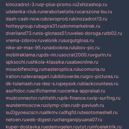
kinozadrot-3.ru
qr-plus-promo.ru
2shizashop.ru
udalenka-club.ru
nerabotaetsite.ru
carszona-bu.ru
dash-cash-now.ru
bravoprod.ru
kinozadrot13.ru
hotteygroup.ru
bagira31.ru
dommarketnsk.ru
dveriland73.ru
nis-glonass51.ru
veles-doroga.ru
tb02.ru
vrema-zdorov.ru
velonik.ru
surgutgloss.ru
nike-air-max-95.ru
nadookna.ru
lubov-pic.ru
mobilreklama.ru
pds-nn.ru
socrat2000.ru
vgurin.ru
spksochi.ru
shkola-klassika.ru
sabeonline.ru
mosoblfencing.ru
masteroptica.ru
lucomoria.ru
iration.ru
devanagari.ru
biblioverde.ru
igro-pictures.ru
dk-tulamash.ru
s-dez-s.ru
peysok.ru
blackcountess.ru
asoftdoc.ru
scifichannel.ru
ocenka-appraisal.ru
mudconnector.ru
hitstih.ru
pik-finance.ru
vip-surfing.ru
wundermoscow.ru
olymp-clan.ru
dr-pavlush.ru
su2lgyoeucscn.ru
allkmv.ru
dhgfd.ru
tesotomeshell.ru
netoen.ru
web-digest.ru
changanqiyuana07.ru
kuper-dostavka.ru
edemvgelen.ru
ytyt.ru
infoelektrik.ru