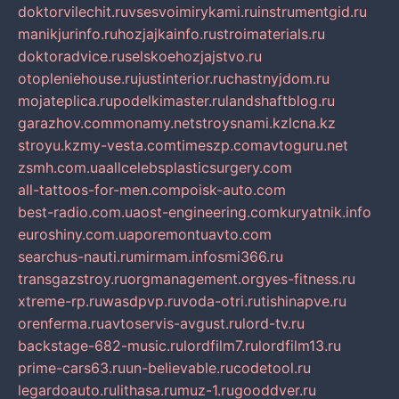
doktorvilechit.ru
vsesvoimirykami.ru
instrumentgid.ru
manikjurinfo.ru
hozjajkainfo.ru
stroimaterials.ru
doktoradvice.ru
selskoehozjajstvo.ru
otopleniehouse.ru
justinterior.ru
chastnyjdom.ru
mojateplica.ru
podelkimaster.ru
landshaftblog.ru
garazhov.com
monamy.net
stroysnami.kz
lcna.kz
stroyu.kz
my-vesta.com
timeszp.com
avtoguru.net
zsmh.com.ua
allcelebsplasticsurgery.com
all-tattoos-for-men.com
poisk-auto.com
best-radio.com.ua
ost-engineering.com
kuryatnik.info
euroshiny.com.ua
poremontuavto.com
searchus-nauti.ru
mirmam.info
smi366.ru
transgazstroy.ru
orgmanagement.org
yes-fitness.ru
xtreme-rp.ru
wasdpvp.ru
voda-otri.ru
tishinapve.ru
orenferma.ru
avtoservis-avgust.ru
lord-tv.ru
backstage-682-music.ru
lordfilm7.ru
lordfilm13.ru
prime-cars63.ru
un-believable.ru
codetool.ru
legardoauto.ru
lithasa.ru
muz-1.ru
gooddver.ru