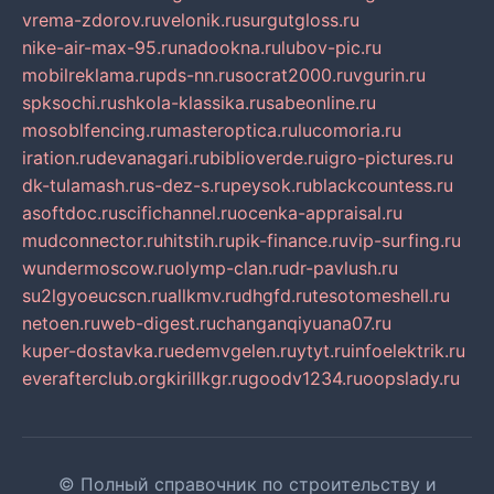
vrema-zdorov.ru
velonik.ru
surgutgloss.ru
nike-air-max-95.ru
nadookna.ru
lubov-pic.ru
mobilreklama.ru
pds-nn.ru
socrat2000.ru
vgurin.ru
spksochi.ru
shkola-klassika.ru
sabeonline.ru
mosoblfencing.ru
masteroptica.ru
lucomoria.ru
iration.ru
devanagari.ru
biblioverde.ru
igro-pictures.ru
dk-tulamash.ru
s-dez-s.ru
peysok.ru
blackcountess.ru
asoftdoc.ru
scifichannel.ru
ocenka-appraisal.ru
mudconnector.ru
hitstih.ru
pik-finance.ru
vip-surfing.ru
wundermoscow.ru
olymp-clan.ru
dr-pavlush.ru
su2lgyoeucscn.ru
allkmv.ru
dhgfd.ru
tesotomeshell.ru
netoen.ru
web-digest.ru
changanqiyuana07.ru
kuper-dostavka.ru
edemvgelen.ru
ytyt.ru
infoelektrik.ru
everafterclub.org
kirillkgr.ru
goodv1234.ru
oopslady.ru
© Полный справочник по строительству и