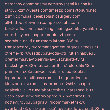
garazhov.com
monamy.net
stroysnami.kz
lcna.kz
stroyu.kz
my-vesta.com
timeszp.com
avtoguru.net
zsmh.com.ua
allcelebsplasticsurgery.com
all-tattoos-for-men.com
poisk-auto.com
best-radio.com.ua
ost-engineering.com
kuryatnik.info
euroshiny.com.ua
poremontuavto.com
searchus-nauti.ru
mirmam.info
smi366.ru
transgazstroy.ru
orgmanagement.org
yes-fitness.ru
xtreme-rp.ru
wasdpvp.ru
voda-otri.ru
tishinapve.ru
orenferma.ru
avtoservis-avgust.ru
lord-tv.ru
backstage-682-music.ru
lordfilm7.ru
lordfilm13.ru
prime-cars63.ru
un-believable.ru
codetool.ru
legardoauto.ru
lithasa.ru
muz-1.ru
gooddver.ru
kinozadrot-3.ru
qr-plus-promo.ru
2shizashop.ru
udalenka-club.ru
nerabotaetsite.ru
carszona-bu.ru
dash-cash-now.ru
bravoprod.ru
kinozadrot13.ru
hotteygroup.ru
bagira31.ru
dommarketnsk.ru
dveriland73.ru
nis-glonass51.ru
veles-doroga.ru
tb02.ru