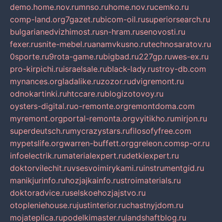
demo.home.nov.ru
mnso.ru
home.nov.ru
cemko.ru
comp-land.org
7gazet.ru
bicom-oil.ru
superiorsearch.ru
bulgarianedvizhimost.ru
sn-hram.ru
senovosti.ru
fexer.ru
snite-mebel.ru
anamvkusno.ru
technosaratov.ru
0sporte.ru
9rota-game.ru
bigbad.ru
227gp.ru
wes-ex.ru
pro-kirpichi.ru
israelsale.ru
black-lady.ru
stroy-db.com
mynances.org
ladalike.ru
zozor.ru
dvigremont.ru
odnokartinki.ru
htccare.ru
blogizotovoy.ru
oysters-digital.ru
o-remonte.org
remontdoma.com
myremont.org
portal-remonta.org
vyitikho.ru
mirjon.ru
superdeutsch.ru
mycrazystars.ru
filosofyfree.com
mypetslife.org
warren-buffett.org
greleon.com
sp-or.ru
infoelectrik.ru
materialexpert.ru
detkiexpert.ru
doktorvilechit.ru
vsesvoimirykami.ru
instrumentgid.ru
manikjurinfo.ru
hozjajkainfo.ru
stroimaterials.ru
doktoradvice.ru
selskoehozjajstvo.ru
otopleniehouse.ru
justinterior.ru
chastnyjdom.ru
mojateplica.ru
podelkimaster.ru
landshaftblog.ru