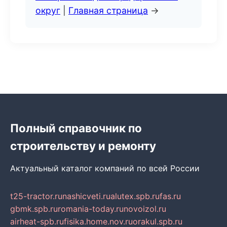
округ
|
Главная страница
→
Полный справочник по
строительству и ремонту
Актуальный каталог компаний по всей России
t25-tractor.ru
nashicveti.ru
alutex.spb.ru
fas.ru
gbmk.spb.ru
romania-today.ru
novoizol.ru
airheat-spb.ru
fisika.home.nov.ru
orakul.spb.ru