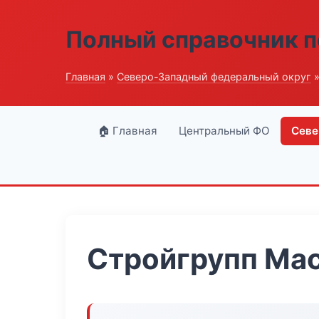
Полный справочник п
Главная
»
Северо-Западный федеральный округ
»
🏠 Главная
Центральный ФО
Севе
Стройгрупп Ма