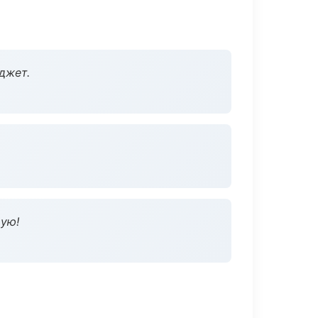
джет.
дую!