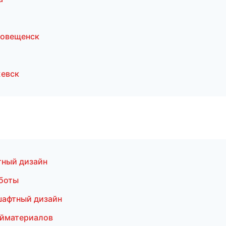
говещенск
жевск
ный дизайн
боты
шафтный дизайн
ойматериалов