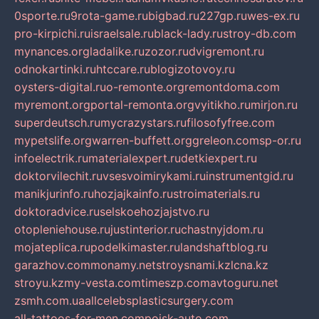
0sporte.ru
9rota-game.ru
bigbad.ru
227gp.ru
wes-ex.ru
pro-kirpichi.ru
israelsale.ru
black-lady.ru
stroy-db.com
mynances.org
ladalike.ru
zozor.ru
dvigremont.ru
odnokartinki.ru
htccare.ru
blogizotovoy.ru
oysters-digital.ru
o-remonte.org
remontdoma.com
myremont.org
portal-remonta.org
vyitikho.ru
mirjon.ru
superdeutsch.ru
mycrazystars.ru
filosofyfree.com
mypetslife.org
warren-buffett.org
greleon.com
sp-or.ru
infoelectrik.ru
materialexpert.ru
detkiexpert.ru
doktorvilechit.ru
vsesvoimirykami.ru
instrumentgid.ru
manikjurinfo.ru
hozjajkainfo.ru
stroimaterials.ru
doktoradvice.ru
selskoehozjajstvo.ru
otopleniehouse.ru
justinterior.ru
chastnyjdom.ru
mojateplica.ru
podelkimaster.ru
landshaftblog.ru
garazhov.com
monamy.net
stroysnami.kz
lcna.kz
stroyu.kz
my-vesta.com
timeszp.com
avtoguru.net
zsmh.com.ua
allcelebsplasticsurgery.com
all-tattoos-for-men.com
poisk-auto.com