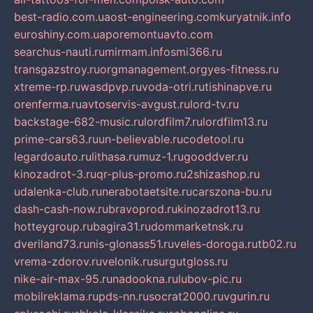
best-radio.com.ua
ost-engineering.com
kuryatnik.info
euroshiny.com.ua
poremontuavto.com
searchus-nauti.ru
mirmam.info
smi366.ru
transgazstroy.ru
orgmanagement.org
yes-fitness.ru
xtreme-rp.ru
wasdpvp.ru
voda-otri.ru
tishinapve.ru
orenferma.ru
avtoservis-avgust.ru
lord-tv.ru
backstage-682-music.ru
lordfilm7.ru
lordfilm13.ru
prime-cars63.ru
un-believable.ru
codetool.ru
legardoauto.ru
lithasa.ru
muz-1.ru
gooddver.ru
kinozadrot-3.ru
qr-plus-promo.ru
2shizashop.ru
udalenka-club.ru
nerabotaetsite.ru
carszona-bu.ru
dash-cash-now.ru
bravoprod.ru
kinozadrot13.ru
hotteygroup.ru
bagira31.ru
dommarketnsk.ru
dveriland73.ru
nis-glonass51.ru
veles-doroga.ru
tb02.ru
vrema-zdorov.ru
velonik.ru
surgutgloss.ru
nike-air-max-95.ru
nadookna.ru
lubov-pic.ru
mobilreklama.ru
pds-nn.ru
socrat2000.ru
vgurin.ru