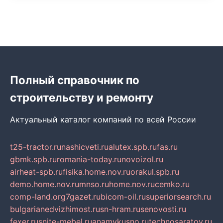
Полный справочник по
строительству и ремонту
Актуальный каталог компаний по всей России
t25-tractor.ru
nashicveti.ru
alutex.spb.ru
fas.ru
gbmk.spb.ru
romania-today.ru
novoizol.ru
airheat-spb.ru
fisika.home.nov.ru
orakul.spb.ru
demo.home.nov.ru
mnso.ru
home.nov.ru
cemko.ru
comp-land.org
7gazet.ru
bicom-oil.ru
superiorsearch.ru
bulgarianedvizhimost.ru
sn-hram.ru
senovosti.ru
fexer.ru
snite-mebel.ru
anamvkusno.ru
technosaratov.ru