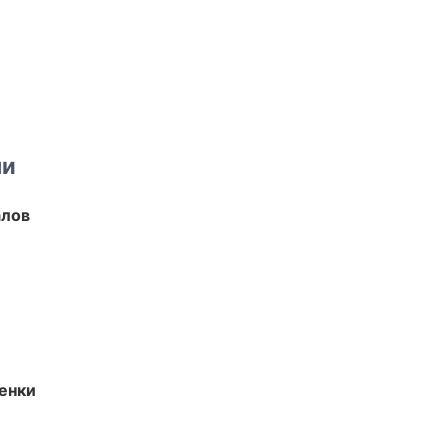
ми
алов
енки