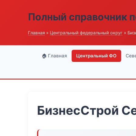
Полный справочник п
Главная
»
Центральный федеральный округ
» Биз
🏠 Главная
Центральный ФО
Сев
БизнесСтрой С