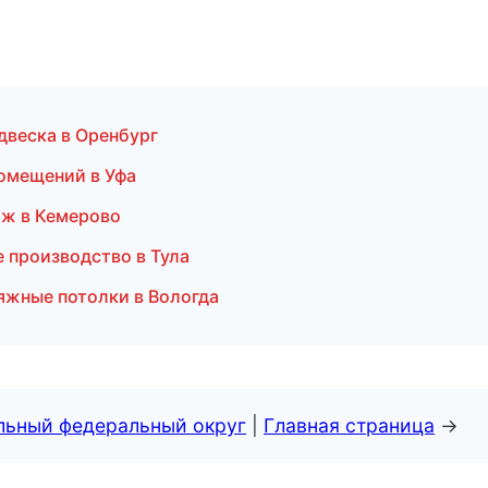
одвеска в Оренбург
помещений в Уфа
аж в Кемерово
е производство в Тула
яжные потолки в Вологда
альный федеральный округ
|
Главная страница
→