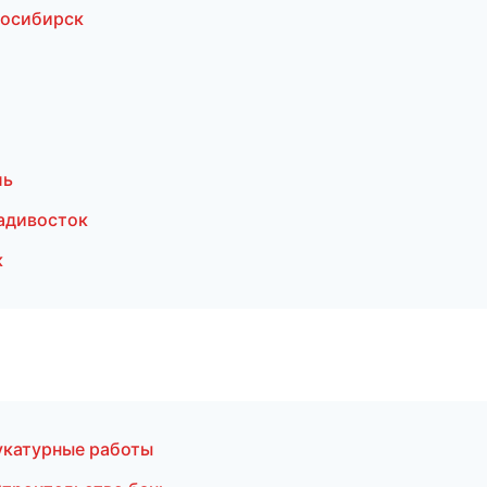
восибирск
ль
адивосток
к
катурные работы