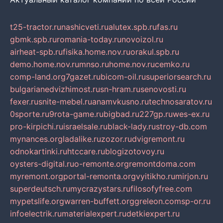
t25-tractor.ru
nashicveti.ru
alutex.spb.ru
fas.ru
gbmk.spb.ru
romania-today.ru
novoizol.ru
airheat-spb.ru
fisika.home.nov.ru
orakul.spb.ru
demo.home.nov.ru
mnso.ru
home.nov.ru
cemko.ru
comp-land.org
7gazet.ru
bicom-oil.ru
superiorsearch.ru
bulgarianedvizhimost.ru
sn-hram.ru
senovosti.ru
fexer.ru
snite-mebel.ru
anamvkusno.ru
technosaratov.ru
0sporte.ru
9rota-game.ru
bigbad.ru
227gp.ru
wes-ex.ru
pro-kirpichi.ru
israelsale.ru
black-lady.ru
stroy-db.com
mynances.org
ladalike.ru
zozor.ru
dvigremont.ru
odnokartinki.ru
htccare.ru
blogizotovoy.ru
oysters-digital.ru
o-remonte.org
remontdoma.com
myremont.org
portal-remonta.org
vyitikho.ru
mirjon.ru
superdeutsch.ru
mycrazystars.ru
filosofyfree.com
mypetslife.org
warren-buffett.org
greleon.com
sp-or.ru
infoelectrik.ru
materialexpert.ru
detkiexpert.ru