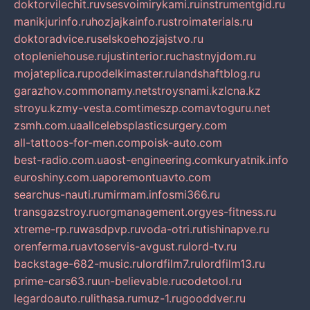
doktorvilechit.ru
vsesvoimirykami.ru
instrumentgid.ru
manikjurinfo.ru
hozjajkainfo.ru
stroimaterials.ru
doktoradvice.ru
selskoehozjajstvo.ru
otopleniehouse.ru
justinterior.ru
chastnyjdom.ru
mojateplica.ru
podelkimaster.ru
landshaftblog.ru
garazhov.com
monamy.net
stroysnami.kz
lcna.kz
stroyu.kz
my-vesta.com
timeszp.com
avtoguru.net
zsmh.com.ua
allcelebsplasticsurgery.com
all-tattoos-for-men.com
poisk-auto.com
best-radio.com.ua
ost-engineering.com
kuryatnik.info
euroshiny.com.ua
poremontuavto.com
searchus-nauti.ru
mirmam.info
smi366.ru
transgazstroy.ru
orgmanagement.org
yes-fitness.ru
xtreme-rp.ru
wasdpvp.ru
voda-otri.ru
tishinapve.ru
orenferma.ru
avtoservis-avgust.ru
lord-tv.ru
backstage-682-music.ru
lordfilm7.ru
lordfilm13.ru
prime-cars63.ru
un-believable.ru
codetool.ru
legardoauto.ru
lithasa.ru
muz-1.ru
gooddver.ru