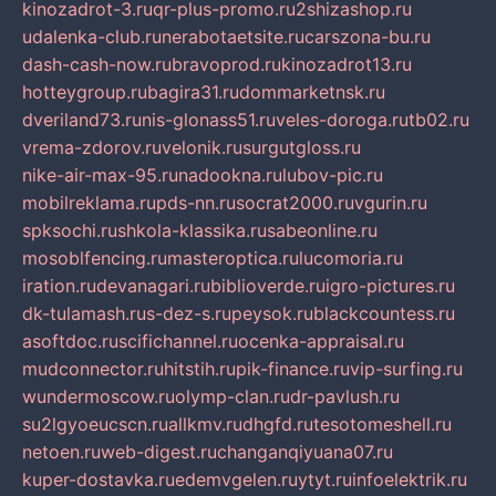
kinozadrot-3.ru
qr-plus-promo.ru
2shizashop.ru
udalenka-club.ru
nerabotaetsite.ru
carszona-bu.ru
dash-cash-now.ru
bravoprod.ru
kinozadrot13.ru
hotteygroup.ru
bagira31.ru
dommarketnsk.ru
dveriland73.ru
nis-glonass51.ru
veles-doroga.ru
tb02.ru
vrema-zdorov.ru
velonik.ru
surgutgloss.ru
nike-air-max-95.ru
nadookna.ru
lubov-pic.ru
mobilreklama.ru
pds-nn.ru
socrat2000.ru
vgurin.ru
spksochi.ru
shkola-klassika.ru
sabeonline.ru
mosoblfencing.ru
masteroptica.ru
lucomoria.ru
iration.ru
devanagari.ru
biblioverde.ru
igro-pictures.ru
dk-tulamash.ru
s-dez-s.ru
peysok.ru
blackcountess.ru
asoftdoc.ru
scifichannel.ru
ocenka-appraisal.ru
mudconnector.ru
hitstih.ru
pik-finance.ru
vip-surfing.ru
wundermoscow.ru
olymp-clan.ru
dr-pavlush.ru
su2lgyoeucscn.ru
allkmv.ru
dhgfd.ru
tesotomeshell.ru
netoen.ru
web-digest.ru
changanqiyuana07.ru
kuper-dostavka.ru
edemvgelen.ru
ytyt.ru
infoelektrik.ru