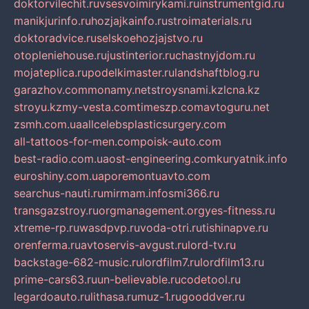
doktorvilechit.ru
vsesvoimirykami.ru
instrumentgid.ru
manikjurinfo.ru
hozjajkainfo.ru
stroimaterials.ru
doktoradvice.ru
selskoehozjajstvo.ru
otopleniehouse.ru
justinterior.ru
chastnyjdom.ru
mojateplica.ru
podelkimaster.ru
landshaftblog.ru
garazhov.com
monamy.net
stroysnami.kz
lcna.kz
stroyu.kz
my-vesta.com
timeszp.com
avtoguru.net
zsmh.com.ua
allcelebsplasticsurgery.com
all-tattoos-for-men.com
poisk-auto.com
best-radio.com.ua
ost-engineering.com
kuryatnik.info
euroshiny.com.ua
poremontuavto.com
searchus-nauti.ru
mirmam.info
smi366.ru
transgazstroy.ru
orgmanagement.org
yes-fitness.ru
xtreme-rp.ru
wasdpvp.ru
voda-otri.ru
tishinapve.ru
orenferma.ru
avtoservis-avgust.ru
lord-tv.ru
backstage-682-music.ru
lordfilm7.ru
lordfilm13.ru
prime-cars63.ru
un-believable.ru
codetool.ru
legardoauto.ru
lithasa.ru
muz-1.ru
gooddver.ru