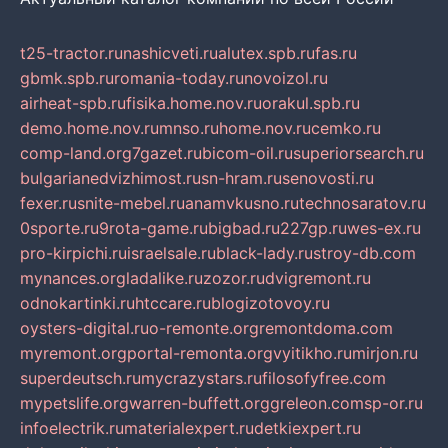
t25-tractor.ru
nashicveti.ru
alutex.spb.ru
fas.ru
gbmk.spb.ru
romania-today.ru
novoizol.ru
airheat-spb.ru
fisika.home.nov.ru
orakul.spb.ru
demo.home.nov.ru
mnso.ru
home.nov.ru
cemko.ru
comp-land.org
7gazet.ru
bicom-oil.ru
superiorsearch.ru
bulgarianedvizhimost.ru
sn-hram.ru
senovosti.ru
fexer.ru
snite-mebel.ru
anamvkusno.ru
technosaratov.ru
0sporte.ru
9rota-game.ru
bigbad.ru
227gp.ru
wes-ex.ru
pro-kirpichi.ru
israelsale.ru
black-lady.ru
stroy-db.com
mynances.org
ladalike.ru
zozor.ru
dvigremont.ru
odnokartinki.ru
htccare.ru
blogizotovoy.ru
oysters-digital.ru
o-remonte.org
remontdoma.com
myremont.org
portal-remonta.org
vyitikho.ru
mirjon.ru
superdeutsch.ru
mycrazystars.ru
filosofyfree.com
mypetslife.org
warren-buffett.org
greleon.com
sp-or.ru
infoelectrik.ru
materialexpert.ru
detkiexpert.ru