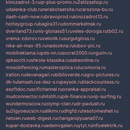
kinozadrot-3.ru
qr-plus-promo.ru
2shizashop.ru
udalenka-club.ru
nerabotaetsite.ru
carszona-bu.ru
dash-cash-now.ru
bravoprod.ru
kinozadrot13.ru
hotteygroup.ru
bagira31.ru
dommarketnsk.ru
dveriland73.ru
nis-glonass51.ru
veles-doroga.ru
tb02.ru
vrema-zdorov.ru
velonik.ru
surgutgloss.ru
nike-air-max-95.ru
nadookna.ru
lubov-pic.ru
mobilreklama.ru
pds-nn.ru
socrat2000.ru
vgurin.ru
spksochi.ru
shkola-klassika.ru
sabeonline.ru
mosoblfencing.ru
masteroptica.ru
lucomoria.ru
iration.ru
devanagari.ru
biblioverde.ru
igro-pictures.ru
dk-tulamash.ru
s-dez-s.ru
peysok.ru
blackcountess.ru
asoftdoc.ru
scifichannel.ru
ocenka-appraisal.ru
mudconnector.ru
hitstih.ru
pik-finance.ru
vip-surfing.ru
wundermoscow.ru
olymp-clan.ru
dr-pavlush.ru
su2lgyoeucscn.ru
allkmv.ru
dhgfd.ru
tesotomeshell.ru
netoen.ru
web-digest.ru
changanqiyuana07.ru
kuper-dostavka.ru
edemvgelen.ru
ytyt.ru
infoelektrik.ru