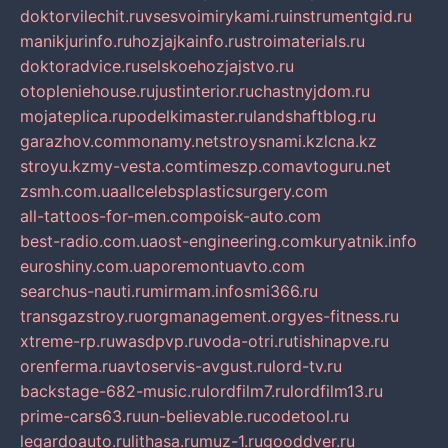
doktorvilechit.ru
vsesvoimirykami.ru
instrumentgid.ru
manikjurinfo.ru
hozjajkainfo.ru
stroimaterials.ru
doktoradvice.ru
selskoehozjajstvo.ru
otopleniehouse.ru
justinterior.ru
chastnyjdom.ru
mojateplica.ru
podelkimaster.ru
landshaftblog.ru
garazhov.com
monamy.net
stroysnami.kz
lcna.kz
stroyu.kz
my-vesta.com
timeszp.com
avtoguru.net
zsmh.com.ua
allcelebsplasticsurgery.com
all-tattoos-for-men.com
poisk-auto.com
best-radio.com.ua
ost-engineering.com
kuryatnik.info
euroshiny.com.ua
poremontuavto.com
searchus-nauti.ru
mirmam.info
smi366.ru
transgazstroy.ru
orgmanagement.org
yes-fitness.ru
xtreme-rp.ru
wasdpvp.ru
voda-otri.ru
tishinapve.ru
orenferma.ru
avtoservis-avgust.ru
lord-tv.ru
backstage-682-music.ru
lordfilm7.ru
lordfilm13.ru
prime-cars63.ru
un-believable.ru
codetool.ru
legardoauto.ru
lithasa.ru
muz-1.ru
gooddver.ru