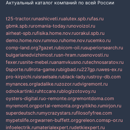
Актуальный каталог компаний по всей России
t25-tractor.ru
nashicveti.ru
alutex.spb.ru
fas.ru
gbmk.spb.ru
romania-today.ru
novoizol.ru
airheat-spb.ru
fisika.home.nov.ru
orakul.spb.ru
demo.home.nov.ru
mnso.ru
home.nov.ru
cemko.ru
comp-land.org
7gazet.ru
bicom-oil.ru
superiorsearch.ru
bulgarianedvizhimost.ru
sn-hram.ru
senovosti.ru
fexer.ru
snite-mebel.ru
anamvkusno.ru
technosaratov.ru
0sporte.ru
9rota-game.ru
bigbad.ru
227gp.ru
wes-ex.ru
pro-kirpichi.ru
israelsale.ru
black-lady.ru
stroy-db.com
mynances.org
ladalike.ru
zozor.ru
dvigremont.ru
odnokartinki.ru
htccare.ru
blogizotovoy.ru
oysters-digital.ru
o-remonte.org
remontdoma.com
myremont.org
portal-remonta.org
vyitikho.ru
mirjon.ru
superdeutsch.ru
mycrazystars.ru
filosofyfree.com
mypetslife.org
warren-buffett.org
greleon.com
sp-or.ru
infoelectrik.ru
materialexpert.ru
detkiexpert.ru