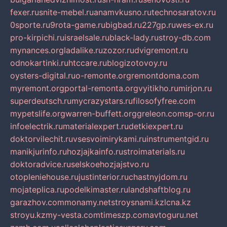
fexer.ru
snite-mebel.ru
anamvkusno.ru
technosaratov.ru
0sporte.ru
9rota-game.ru
bigbad.ru
227gp.ru
wes-ex.ru
pro-kirpichi.ru
israelsale.ru
black-lady.ru
stroy-db.com
mynances.org
ladalike.ru
zozor.ru
dvigremont.ru
odnokartinki.ru
htccare.ru
blogizotovoy.ru
oysters-digital.ru
o-remonte.org
remontdoma.com
myremont.org
portal-remonta.org
vyitikho.ru
mirjon.ru
superdeutsch.ru
mycrazystars.ru
filosofyfree.com
mypetslife.org
warren-buffett.org
greleon.com
sp-or.ru
infoelectrik.ru
materialexpert.ru
detkiexpert.ru
doktorvilechit.ru
vsesvoimirykami.ru
instrumentgid.ru
manikjurinfo.ru
hozjajkainfo.ru
stroimaterials.ru
doktoradvice.ru
selskoehozjajstvo.ru
otopleniehouse.ru
justinterior.ru
chastnyjdom.ru
mojateplica.ru
podelkimaster.ru
landshaftblog.ru
garazhov.com
monamy.net
stroysnami.kz
lcna.kz
stroyu.kz
my-vesta.com
timeszp.com
avtoguru.net