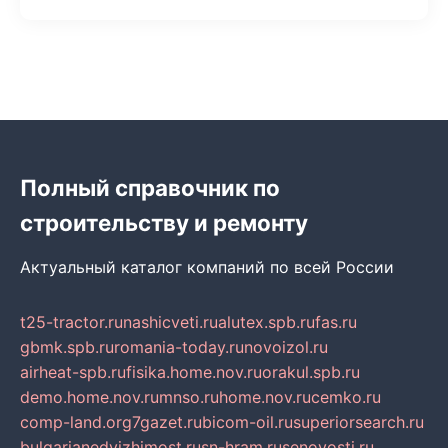
Полный справочник по
строительству и ремонту
Актуальный каталог компаний по всей России
t25-tractor.ru
nashicveti.ru
alutex.spb.ru
fas.ru
gbmk.spb.ru
romania-today.ru
novoizol.ru
airheat-spb.ru
fisika.home.nov.ru
orakul.spb.ru
demo.home.nov.ru
mnso.ru
home.nov.ru
cemko.ru
comp-land.org
7gazet.ru
bicom-oil.ru
superiorsearch.ru
bulgarianedvizhimost.ru
sn-hram.ru
senovosti.ru