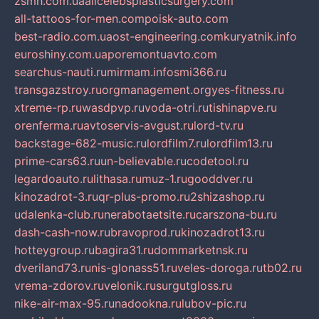
zsmh.com.ua
allcelebsplasticsurgery.com
all-tattoos-for-men.com
poisk-auto.com
best-radio.com.ua
ost-engineering.com
kuryatnik.info
euroshiny.com.ua
poremontuavto.com
searchus-nauti.ru
mirmam.info
smi366.ru
transgazstroy.ru
orgmanagement.org
yes-fitness.ru
xtreme-rp.ru
wasdpvp.ru
voda-otri.ru
tishinapve.ru
orenferma.ru
avtoservis-avgust.ru
lord-tv.ru
backstage-682-music.ru
lordfilm7.ru
lordfilm13.ru
prime-cars63.ru
un-believable.ru
codetool.ru
legardoauto.ru
lithasa.ru
muz-1.ru
gooddver.ru
kinozadrot-3.ru
qr-plus-promo.ru
2shizashop.ru
udalenka-club.ru
nerabotaetsite.ru
carszona-bu.ru
dash-cash-now.ru
bravoprod.ru
kinozadrot13.ru
hotteygroup.ru
bagira31.ru
dommarketnsk.ru
dveriland73.ru
nis-glonass51.ru
veles-doroga.ru
tb02.ru
vrema-zdorov.ru
velonik.ru
surgutgloss.ru
nike-air-max-95.ru
nadookna.ru
lubov-pic.ru