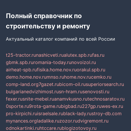
Полный справочник по
строительству и ремонту
Актуальный каталог компаний по всей России
t25-tractor.ru
nashicveti.ru
alutex.spb.ru
fas.ru
gbmk.spb.ru
romania-today.ru
novoizol.ru
airheat-spb.ru
fisika.home.nov.ru
orakul.spb.ru
demo.home.nov.ru
mnso.ru
home.nov.ru
cemko.ru
comp-land.org
7gazet.ru
bicom-oil.ru
superiorsearch.ru
bulgarianedvizhimost.ru
sn-hram.ru
senovosti.ru
fexer.ru
snite-mebel.ru
anamvkusno.ru
technosaratov.ru
0sporte.ru
9rota-game.ru
bigbad.ru
227gp.ru
wes-ex.ru
pro-kirpichi.ru
israelsale.ru
black-lady.ru
stroy-db.com
mynances.org
ladalike.ru
zozor.ru
dvigremont.ru
odnokartinki.ru
htccare.ru
blogizotovoy.ru