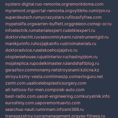
oysters-digital.ru
o-remonte.org
remontdoma.com
myremont.org
portal-remonta.org
vyitikho.ru
mirjon.ru
superdeutsch.ru
mycrazystars.ru
filosofyfree.com
mypetslife.org
warren-buffett.org
greleon.com
sp-or.ru
infoelectrik.ru
materialexpert.ru
detkiexpert.ru
doktorvilechit.ru
vsesvoimirykami.ru
instrumentgid.ru
manikjurinfo.ru
hozjajkainfo.ru
stroimaterials.ru
doktoradvice.ru
selskoehozjajstvo.ru
otopleniehouse.ru
justinterior.ru
chastnyjdom.ru
mojateplica.ru
podelkimaster.ru
landshaftblog.ru
garazhov.com
monamy.net
stroysnami.kz
lcna.kz
stroyu.kz
my-vesta.com
timeszp.com
avtoguru.net
zsmh.com.ua
allcelebsplasticsurgery.com
all-tattoos-for-men.com
poisk-auto.com
best-radio.com.ua
ost-engineering.com
kuryatnik.info
euroshiny.com.ua
poremontuavto.com
searchus-nauti.ru
mirmam.info
smi366.ru
transgazstroy.ru
orgmanagement.org
yes-fitness.ru