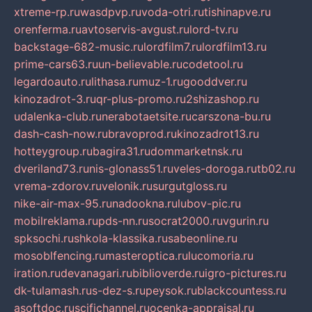
xtreme-rp.ru
wasdpvp.ru
voda-otri.ru
tishinapve.ru
orenferma.ru
avtoservis-avgust.ru
lord-tv.ru
backstage-682-music.ru
lordfilm7.ru
lordfilm13.ru
prime-cars63.ru
un-believable.ru
codetool.ru
legardoauto.ru
lithasa.ru
muz-1.ru
gooddver.ru
kinozadrot-3.ru
qr-plus-promo.ru
2shizashop.ru
udalenka-club.ru
nerabotaetsite.ru
carszona-bu.ru
dash-cash-now.ru
bravoprod.ru
kinozadrot13.ru
hotteygroup.ru
bagira31.ru
dommarketnsk.ru
dveriland73.ru
nis-glonass51.ru
veles-doroga.ru
tb02.ru
vrema-zdorov.ru
velonik.ru
surgutgloss.ru
nike-air-max-95.ru
nadookna.ru
lubov-pic.ru
mobilreklama.ru
pds-nn.ru
socrat2000.ru
vgurin.ru
spksochi.ru
shkola-klassika.ru
sabeonline.ru
mosoblfencing.ru
masteroptica.ru
lucomoria.ru
iration.ru
devanagari.ru
biblioverde.ru
igro-pictures.ru
dk-tulamash.ru
s-dez-s.ru
peysok.ru
blackcountess.ru
asoftdoc.ru
scifichannel.ru
ocenka-appraisal.ru