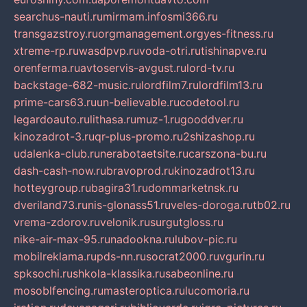
searchus-nauti.ru
mirmam.info
smi366.ru
transgazstroy.ru
orgmanagement.org
yes-fitness.ru
xtreme-rp.ru
wasdpvp.ru
voda-otri.ru
tishinapve.ru
orenferma.ru
avtoservis-avgust.ru
lord-tv.ru
backstage-682-music.ru
lordfilm7.ru
lordfilm13.ru
prime-cars63.ru
un-believable.ru
codetool.ru
legardoauto.ru
lithasa.ru
muz-1.ru
gooddver.ru
kinozadrot-3.ru
qr-plus-promo.ru
2shizashop.ru
udalenka-club.ru
nerabotaetsite.ru
carszona-bu.ru
dash-cash-now.ru
bravoprod.ru
kinozadrot13.ru
hotteygroup.ru
bagira31.ru
dommarketnsk.ru
dveriland73.ru
nis-glonass51.ru
veles-doroga.ru
tb02.ru
vrema-zdorov.ru
velonik.ru
surgutgloss.ru
nike-air-max-95.ru
nadookna.ru
lubov-pic.ru
mobilreklama.ru
pds-nn.ru
socrat2000.ru
vgurin.ru
spksochi.ru
shkola-klassika.ru
sabeonline.ru
mosoblfencing.ru
masteroptica.ru
lucomoria.ru