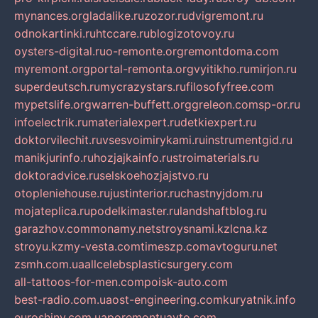
mynances.org
ladalike.ru
zozor.ru
dvigremont.ru
odnokartinki.ru
htccare.ru
blogizotovoy.ru
oysters-digital.ru
o-remonte.org
remontdoma.com
myremont.org
portal-remonta.org
vyitikho.ru
mirjon.ru
superdeutsch.ru
mycrazystars.ru
filosofyfree.com
mypetslife.org
warren-buffett.org
greleon.com
sp-or.ru
infoelectrik.ru
materialexpert.ru
detkiexpert.ru
doktorvilechit.ru
vsesvoimirykami.ru
instrumentgid.ru
manikjurinfo.ru
hozjajkainfo.ru
stroimaterials.ru
doktoradvice.ru
selskoehozjajstvo.ru
otopleniehouse.ru
justinterior.ru
chastnyjdom.ru
mojateplica.ru
podelkimaster.ru
landshaftblog.ru
garazhov.com
monamy.net
stroysnami.kz
lcna.kz
stroyu.kz
my-vesta.com
timeszp.com
avtoguru.net
zsmh.com.ua
allcelebsplasticsurgery.com
all-tattoos-for-men.com
poisk-auto.com
best-radio.com.ua
ost-engineering.com
kuryatnik.info
euroshiny.com.ua
poremontuavto.com