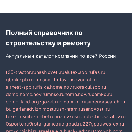
Полный справочник по
строительству и ремонту
Актуальный каталог компаний по всей России
t25-tractor.ru
nashicveti.ru
alutex.spb.ru
fas.ru
gbmk.spb.ru
romania-today.ru
novoizol.ru
airheat-spb.ru
fisika.home.nov.ru
orakul.spb.ru
demo.home.nov.ru
mnso.ru
home.nov.ru
cemko.ru
comp-land.org
7gazet.ru
bicom-oil.ru
superiorsearch.ru
bulgarianedvizhimost.ru
sn-hram.ru
senovosti.ru
fexer.ru
snite-mebel.ru
anamvkusno.ru
technosaratov.ru
0sporte.ru
9rota-game.ru
bigbad.ru
227gp.ru
wes-ex.ru
pro-kirpichi.ru
israelsale.ru
black-lady.ru
stroy-db.com