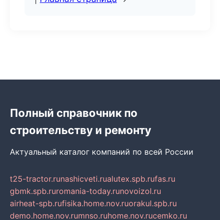
Полный справочник по
строительству и ремонту
Актуальный каталог компаний по всей России
t25-tractor.ru
nashicveti.ru
alutex.spb.ru
fas.ru
gbmk.spb.ru
romania-today.ru
novoizol.ru
airheat-spb.ru
fisika.home.nov.ru
orakul.spb.ru
demo.home.nov.ru
mnso.ru
home.nov.ru
cemko.ru