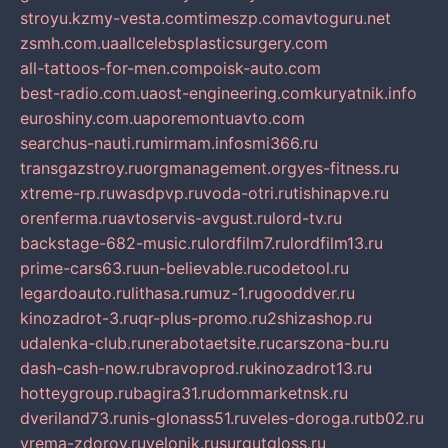
stroyu.kz
my-vesta.com
timeszp.com
avtoguru.net
zsmh.com.ua
allcelebsplasticsurgery.com
all-tattoos-for-men.com
poisk-auto.com
best-radio.com.ua
ost-engineering.com
kuryatnik.info
euroshiny.com.ua
poremontuavto.com
searchus-nauti.ru
mirmam.info
smi366.ru
transgazstroy.ru
orgmanagement.org
yes-fitness.ru
xtreme-rp.ru
wasdpvp.ru
voda-otri.ru
tishinapve.ru
orenferma.ru
avtoservis-avgust.ru
lord-tv.ru
backstage-682-music.ru
lordfilm7.ru
lordfilm13.ru
prime-cars63.ru
un-believable.ru
codetool.ru
legardoauto.ru
lithasa.ru
muz-1.ru
gooddver.ru
kinozadrot-3.ru
qr-plus-promo.ru
2shizashop.ru
udalenka-club.ru
nerabotaetsite.ru
carszona-bu.ru
dash-cash-now.ru
bravoprod.ru
kinozadrot13.ru
hotteygroup.ru
bagira31.ru
dommarketnsk.ru
dveriland73.ru
nis-glonass51.ru
veles-doroga.ru
tb02.ru
vrema-zdorov.ru
velonik.ru
surgutgloss.ru