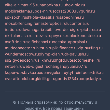
nike-air-max-95.ru
nadookna.ru
lubov-pic.ru
mobilreklama.ru
pds-nn.ru
socrat2000.ru
vgurin.ru
spksochi.ru
shkola-klassika.ru
sabeonline.ru
mosoblfencing.ru
masteroptica.ru
lucomoria.ru
iration.ru
devanagari.ru
biblioverde.ru
igro-pictures.ru
dk-tulamash.ru
s-dez-s.ru
peysok.ru
blackcountess.ru
asoftdoc.ru
scifichannel.ru
ocenka-appraisal.ru
mudconnector.ru
hitstih.ru
pik-finance.ru
vip-surfing.ru
wundermoscow.ru
olymp-clan.ru
dr-pavlush.ru
su2lgyoeucscn.ru
allkmv.ru
dhgfd.ru
tesotomeshell.ru
netoen.ru
web-digest.ru
changanqiyuana07.ru
kuper-dostavka.ru
edemvgelen.ru
ytyt.ru
infoelektrik.ru
everafterclub.org
kirillkgr.ru
goodv1234.ru
oopslady.ru
© Полный справочник по строительству и
ремонту. Все права защищены.