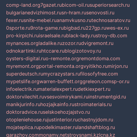
comp-land.org
7gazet.ru
bicom-oil.ru
superiorsearch.ru
bulgarianedvizhimost.ru
sn-hram.ru
senovosti.ru
fexer.ru
snite-mebel.ru
anamvkusno.ru
technosaratov.ru
0sporte.ru
9rota-game.ru
bigbad.ru
227gp.ru
wes-ex.ru
pro-kirpichi.ru
israelsale.ru
black-lady.ru
stroy-db.com
mynances.org
ladalike.ru
zozor.ru
dvigremont.ru
odnokartinki.ru
htccare.ru
blogizotovoy.ru
oysters-digital.ru
o-remonte.org
remontdoma.com
myremont.org
portal-remonta.org
vyitikho.ru
mirjon.ru
superdeutsch.ru
mycrazystars.ru
filosofyfree.com
mypetslife.org
warren-buffett.org
greleon.com
sp-or.ru
infoelectrik.ru
materialexpert.ru
detkiexpert.ru
doktorvilechit.ru
vsesvoimirykami.ru
instrumentgid.ru
manikjurinfo.ru
hozjajkainfo.ru
stroimaterials.ru
doktoradvice.ru
selskoehozjajstvo.ru
otopleniehouse.ru
justinterior.ru
chastnyjdom.ru
mojateplica.ru
podelkimaster.ru
landshaftblog.ru
garazhov.com
monamy.net
stroysnami.kz
lcna.kz