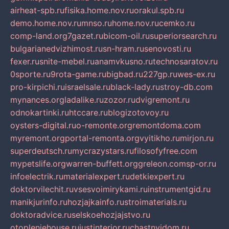
airheat-spb.ru
fisika.home.nov.ru
orakul.spb.ru
demo.home.nov.ru
mnso.ru
home.nov.ru
cemko.ru
comp-land.org
7gazet.ru
bicom-oil.ru
superiorsearch.ru
bulgarianedvizhimost.ru
sn-hram.ru
senovosti.ru
fexer.ru
snite-mebel.ru
anamvkusno.ru
technosaratov.ru
0sporte.ru
9rota-game.ru
bigbad.ru
227gp.ru
wes-ex.ru
pro-kirpichi.ru
israelsale.ru
black-lady.ru
stroy-db.com
mynances.org
ladalike.ru
zozor.ru
dvigremont.ru
odnokartinki.ru
htccare.ru
blogizotovoy.ru
oysters-digital.ru
o-remonte.org
remontdoma.com
myremont.org
portal-remonta.org
vyitikho.ru
mirjon.ru
superdeutsch.ru
mycrazystars.ru
filosofyfree.com
mypetslife.org
warren-buffett.org
greleon.com
sp-or.ru
infoelectrik.ru
materialexpert.ru
detkiexpert.ru
doktorvilechit.ru
vsesvoimirykami.ru
instrumentgid.ru
manikjurinfo.ru
hozjajkainfo.ru
stroimaterials.ru
doktoradvice.ru
selskoehozjajstvo.ru
otopleniehouse.ru
justinterior.ru
chastnyjdom.ru