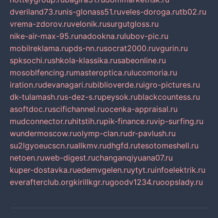
dveriland73.ru
nis-glonass51.ru
veles-doroga.ru
tb02.ru
vrema-zdorov.ru
velonik.ru
surgutgloss.ru
nike-air-max-95.ru
nadookna.ru
lubov-pic.ru
mobilreklama.ru
pds-nn.ru
socrat2000.ru
vgurin.ru
spksochi.ru
shkola-klassika.ru
sabeonline.ru
mosoblfencing.ru
masteroptica.ru
lucomoria.ru
iration.ru
devanagari.ru
biblioverde.ru
igro-pictures.ru
dk-tulamash.ru
s-dez-s.ru
peysok.ru
blackcountess.ru
asoftdoc.ru
scifichannel.ru
ocenka-appraisal.ru
mudconnector.ru
hitstih.ru
pik-finance.ru
vip-surfing.ru
wundermoscow.ru
olymp-clan.ru
dr-pavlush.ru
su2lgyoeucscn.ru
allkmv.ru
dhgfd.ru
tesotomeshell.ru
netoen.ru
web-digest.ru
changanqiyuana07.ru
kuper-dostavka.ru
edemvgelen.ru
ytyt.ru
infoelektrik.ru
everafterclub.org
kirillkgr.ru
goodv1234.ru
oopslady.ru