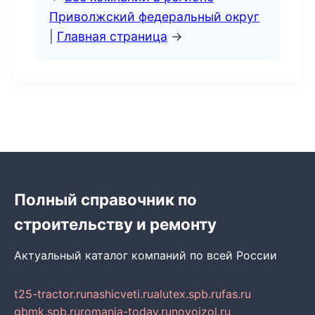
Приволжский федеральный округ
|
Главная страница
→
Полный справочник по
строительству и ремонту
Актуальный каталог компаний по всей России
t25-tractor.ru
nashicveti.ru
alutex.spb.ru
fas.ru
gbmk.spb.ru
romania-today.ru
novoizol.ru