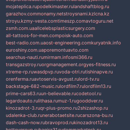
mojateplica.ru
podelkimaster.ru
landshaftblog.ru
garazhov.com
monamy.net
stroysnami.kz
lcna.kz
stroyu.kz
my-vesta.com
timeszp.com
avtoguru.net
zsmh.com.ua
allcelebsplasticsurgery.com
all-tattoos-for-men.com
poisk-auto.com
best-radio.com.ua
ost-engineering.com
kuryatnik.info
euroshiny.com.ua
poremontuavto.com
searchus-nauti.ru
mirmam.info
smi366.ru
transgazstroy.ru
orgmanagement.org
yes-fitness.ru
xtreme-rp.ru
wasdpvp.ru
voda-otri.ru
tishinapve.ru
orenferma.ru
avtoservis-avgust.ru
lord-tv.ru
backstage-682-music.ru
lordfilm7.ru
lordfilm13.ru
prime-cars63.ru
un-believable.ru
codetool.ru
legardoauto.ru
lithasa.ru
muz-1.ru
gooddver.ru
kinozadrot-3.ru
qr-plus-promo.ru
2shizashop.ru
udalenka-club.ru
nerabotaetsite.ru
carszona-bu.ru
dash-cash-now.ru
bravoprod.ru
kinozadrot13.ru
hotteygroup.ru
bagira31.ru
dommarketnsk.ru