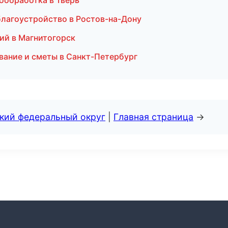
лообработка в Тверь
благоустройство в Ростов-на-Дону
ий в Магнитогорск
вание и сметы в Санкт-Петербург
ский федеральный округ
|
Главная страница
→