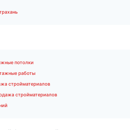
трахань
яжные потолки
тажные работы
ажа стройматериалов
одажа стройматериалов
ний