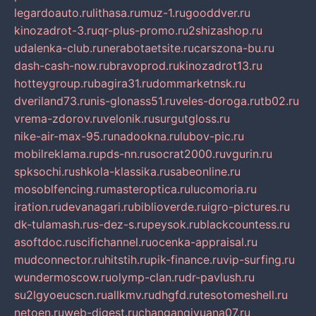
legardoauto.ru
lithasa.ru
muz-1.ru
gooddver.ru
kinozadrot-3.ru
qr-plus-promo.ru
2shizashop.ru
udalenka-club.ru
nerabotaetsite.ru
carszona-bu.ru
dash-cash-now.ru
bravoprod.ru
kinozadrot13.ru
hotteygroup.ru
bagira31.ru
dommarketnsk.ru
dveriland73.ru
nis-glonass51.ru
veles-doroga.ru
tb02.ru
vrema-zdorov.ru
velonik.ru
surgutgloss.ru
nike-air-max-95.ru
nadookna.ru
lubov-pic.ru
mobilreklama.ru
pds-nn.ru
socrat2000.ru
vgurin.ru
spksochi.ru
shkola-klassika.ru
sabeonline.ru
mosoblfencing.ru
masteroptica.ru
lucomoria.ru
iration.ru
devanagari.ru
biblioverde.ru
igro-pictures.ru
dk-tulamash.ru
s-dez-s.ru
peysok.ru
blackcountess.ru
asoftdoc.ru
scifichannel.ru
ocenka-appraisal.ru
mudconnector.ru
hitstih.ru
pik-finance.ru
vip-surfing.ru
wundermoscow.ru
olymp-clan.ru
dr-pavlush.ru
su2lgyoeucscn.ru
allkmv.ru
dhgfd.ru
tesotomeshell.ru
netoen.ru
web-digest.ru
changanqiyuana07.ru