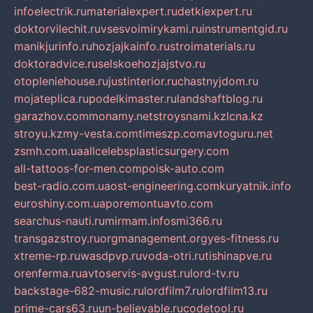
infoelectrik.ru
materialexpert.ru
detkiexpert.ru
doktorvilechit.ru
vsesvoimirykami.ru
instrumentgid.ru
manikjurinfo.ru
hozjajkainfo.ru
stroimaterials.ru
doktoradvice.ru
selskoehozjajstvo.ru
otopleniehouse.ru
justinterior.ru
chastnyjdom.ru
mojateplica.ru
podelkimaster.ru
landshaftblog.ru
garazhov.com
monamy.net
stroysnami.kz
lcna.kz
stroyu.kz
my-vesta.com
timeszp.com
avtoguru.net
zsmh.com.ua
allcelebsplasticsurgery.com
all-tattoos-for-men.com
poisk-auto.com
best-radio.com.ua
ost-engineering.com
kuryatnik.info
euroshiny.com.ua
poremontuavto.com
searchus-nauti.ru
mirmam.info
smi366.ru
transgazstroy.ru
orgmanagement.org
yes-fitness.ru
xtreme-rp.ru
wasdpvp.ru
voda-otri.ru
tishinapve.ru
orenferma.ru
avtoservis-avgust.ru
lord-tv.ru
backstage-682-music.ru
lordfilm7.ru
lordfilm13.ru
prime-cars63.ru
un-believable.ru
codetool.ru