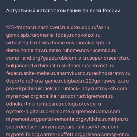
Актуальный каталог компаний по всей России
t25-tractor.ru
nashicveti.ru
alutex.spb.ru
fas.ru
gbmk.spb.ru
romania-today.ru
novoizol.ru
airheat-spb.ru
fisika.home.nov.ru
orakul.spb.ru
demo.home.nov.ru
mnso.ru
home.nov.ru
cemko.ru
comp-land.org
7gazet.ru
bicom-oil.ru
superiorsearch.ru
bulgarianedvizhimost.ru
sn-hram.ru
senovosti.ru
fexer.ru
snite-mebel.ru
anamvkusno.ru
technosaratov.ru
0sporte.ru
9rota-game.ru
bigbad.ru
227gp.ru
wes-ex.ru
pro-kirpichi.ru
israelsale.ru
black-lady.ru
stroy-db.com
mynances.org
ladalike.ru
zozor.ru
dvigremont.ru
odnokartinki.ru
htccare.ru
blogizotovoy.ru
oysters-digital.ru
o-remonte.org
remontdoma.com
myremont.org
portal-remonta.org
vyitikho.ru
mirjon.ru
superdeutsch.ru
mycrazystars.ru
filosofyfree.com
mypetslife.org
warren-buffett.org
greleon.com
sp-or.ru