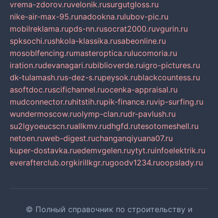
vrema-zdorov.ru
velonik.ru
surgutgloss.ru
nike-air-max-95.ru
nadookna.ru
lubov-pic.ru
mobilreklama.ru
pds-nn.ru
socrat2000.ru
vgurin.ru
spksochi.ru
shkola-klassika.ru
sabeonline.ru
mosoblfencing.ru
masteroptica.ru
lucomoria.ru
iration.ru
devanagari.ru
biblioverde.ru
igro-pictures.ru
dk-tulamash.ru
s-dez-s.ru
peysok.ru
blackcountess.ru
asoftdoc.ru
scifichannel.ru
ocenka-appraisal.ru
mudconnector.ru
hitstih.ru
pik-finance.ru
vip-surfing.ru
wundermoscow.ru
olymp-clan.ru
dr-pavlush.ru
su2lgyoeucscn.ru
allkmv.ru
dhgfd.ru
tesotomeshell.ru
netoen.ru
web-digest.ru
changanqiyuana07.ru
kuper-dostavka.ru
edemvgelen.ru
ytyt.ru
infoelektrik.ru
everafterclub.org
kirillkgr.ru
goodv1234.ru
oopslady.ru
© Полный справочник по строительству и