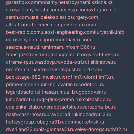
garazhov.com
monamy.net
stroysnami.kz
lcna.kz
stroyu.kz
my-vesta.com
timeszp.com
avtoguru.net
zsmh.com.ua
allcelebsplasticsurgery.com
all-tattoos-for-men.com
poisk-auto.com
best-radio.com.ua
ost-engineering.com
kuryatnik.info
euroshiny.com.ua
poremontuavto.com
searchus-nauti.ru
mirmam.info
smi366.ru
transgazstroy.ru
orgmanagement.org
yes-fitness.ru
xtreme-rp.ru
wasdpvp.ru
voda-otri.ru
tishinapve.ru
orenferma.ru
avtoservis-avgust.ru
lord-tv.ru
backstage-682-music.ru
lordfilm7.ru
lordfilm13.ru
prime-cars63.ru
un-believable.ru
codetool.ru
legardoauto.ru
lithasa.ru
muz-1.ru
gooddver.ru
kinozadrot-3.ru
qr-plus-promo.ru
2shizashop.ru
udalenka-club.ru
nerabotaetsite.ru
carszona-bu.ru
dash-cash-now.ru
bravoprod.ru
kinozadrot13.ru
hotteygroup.ru
bagira31.ru
dommarketnsk.ru
dveriland73.ru
nis-glonass51.ru
veles-doroga.ru
tb02.ru