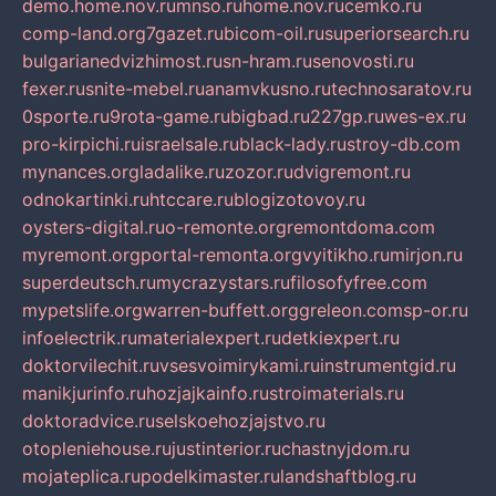
demo.home.nov.ru
mnso.ru
home.nov.ru
cemko.ru
comp-land.org
7gazet.ru
bicom-oil.ru
superiorsearch.ru
bulgarianedvizhimost.ru
sn-hram.ru
senovosti.ru
fexer.ru
snite-mebel.ru
anamvkusno.ru
technosaratov.ru
0sporte.ru
9rota-game.ru
bigbad.ru
227gp.ru
wes-ex.ru
pro-kirpichi.ru
israelsale.ru
black-lady.ru
stroy-db.com
mynances.org
ladalike.ru
zozor.ru
dvigremont.ru
odnokartinki.ru
htccare.ru
blogizotovoy.ru
oysters-digital.ru
o-remonte.org
remontdoma.com
myremont.org
portal-remonta.org
vyitikho.ru
mirjon.ru
superdeutsch.ru
mycrazystars.ru
filosofyfree.com
mypetslife.org
warren-buffett.org
greleon.com
sp-or.ru
infoelectrik.ru
materialexpert.ru
detkiexpert.ru
doktorvilechit.ru
vsesvoimirykami.ru
instrumentgid.ru
manikjurinfo.ru
hozjajkainfo.ru
stroimaterials.ru
doktoradvice.ru
selskoehozjajstvo.ru
otopleniehouse.ru
justinterior.ru
chastnyjdom.ru
mojateplica.ru
podelkimaster.ru
landshaftblog.ru