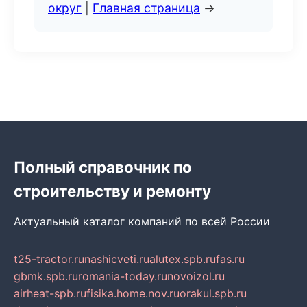
округ
|
Главная страница
→
Полный справочник по
строительству и ремонту
Актуальный каталог компаний по всей России
t25-tractor.ru
nashicveti.ru
alutex.spb.ru
fas.ru
gbmk.spb.ru
romania-today.ru
novoizol.ru
airheat-spb.ru
fisika.home.nov.ru
orakul.spb.ru