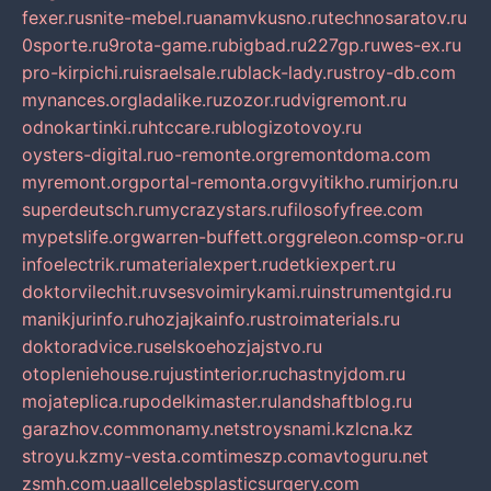
fexer.ru
snite-mebel.ru
anamvkusno.ru
technosaratov.ru
0sporte.ru
9rota-game.ru
bigbad.ru
227gp.ru
wes-ex.ru
pro-kirpichi.ru
israelsale.ru
black-lady.ru
stroy-db.com
mynances.org
ladalike.ru
zozor.ru
dvigremont.ru
odnokartinki.ru
htccare.ru
blogizotovoy.ru
oysters-digital.ru
o-remonte.org
remontdoma.com
myremont.org
portal-remonta.org
vyitikho.ru
mirjon.ru
superdeutsch.ru
mycrazystars.ru
filosofyfree.com
mypetslife.org
warren-buffett.org
greleon.com
sp-or.ru
infoelectrik.ru
materialexpert.ru
detkiexpert.ru
doktorvilechit.ru
vsesvoimirykami.ru
instrumentgid.ru
manikjurinfo.ru
hozjajkainfo.ru
stroimaterials.ru
doktoradvice.ru
selskoehozjajstvo.ru
otopleniehouse.ru
justinterior.ru
chastnyjdom.ru
mojateplica.ru
podelkimaster.ru
landshaftblog.ru
garazhov.com
monamy.net
stroysnami.kz
lcna.kz
stroyu.kz
my-vesta.com
timeszp.com
avtoguru.net
zsmh.com.ua
allcelebsplasticsurgery.com