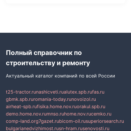
Полный справочник по
строительству и ремонту
Актуальный каталог компаний по всей России
t25-tractor.ru
nashicveti.ru
alutex.spb.ru
fas.ru
gbmk.spb.ru
romania-today.ru
novoizol.ru
airheat-spb.ru
fisika.home.nov.ru
orakul.spb.ru
demo.home.nov.ru
mnso.ru
home.nov.ru
cemko.ru
comp-land.org
7gazet.ru
bicom-oil.ru
superiorsearch.ru
bulgarianedvizhimost.ru
sn-hram.ru
senovosti.ru