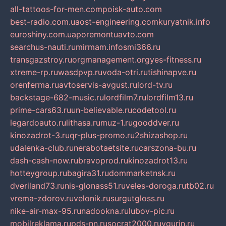
all-tattoos-for-men.com
poisk-auto.com
best-radio.com.ua
ost-engineering.com
kuryatnik.info
euroshiny.com.ua
poremontuavto.com
searchus-nauti.ru
mirmam.info
smi366.ru
transgazstroy.ru
orgmanagement.org
yes-fitness.ru
xtreme-rp.ru
wasdpvp.ru
voda-otri.ru
tishinapve.ru
orenferma.ru
avtoservis-avgust.ru
lord-tv.ru
backstage-682-music.ru
lordfilm7.ru
lordfilm13.ru
prime-cars63.ru
un-believable.ru
codetool.ru
legardoauto.ru
lithasa.ru
muz-1.ru
gooddver.ru
kinozadrot-3.ru
qr-plus-promo.ru
2shizashop.ru
udalenka-club.ru
nerabotaetsite.ru
carszona-bu.ru
dash-cash-now.ru
bravoprod.ru
kinozadrot13.ru
hotteygroup.ru
bagira31.ru
dommarketnsk.ru
dveriland73.ru
nis-glonass51.ru
veles-doroga.ru
tb02.ru
vrema-zdorov.ru
velonik.ru
surgutgloss.ru
nike-air-max-95.ru
nadookna.ru
lubov-pic.ru
mobilreklama.ru
pds-nn.ru
socrat2000.ru
vgurin.ru