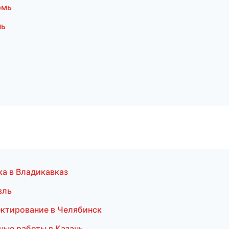
рмь
нь
ка в Владикавказ
вль
ктирование в Челябинск
ные работы в Казань