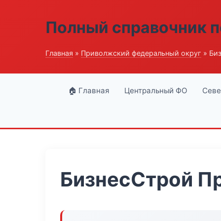
Полный справочник п
Главная
»
Приволжский федеральный округ
» Би
🏠 Главная
Центральный ФО
Севе
БизнесСтрой П