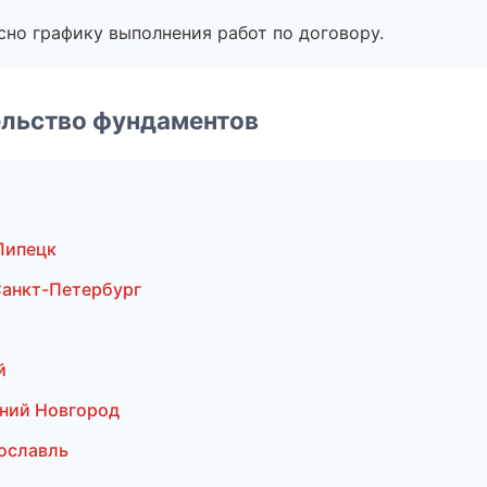
сно графику выполнения работ по договору.
ельство фундаментов
Липецк
анкт-Петербург
й
ний Новгород
ославль