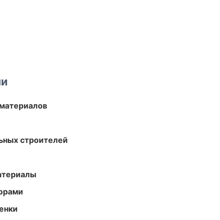
ми
 материалов
ьных строителей
атериалы
торами
енки