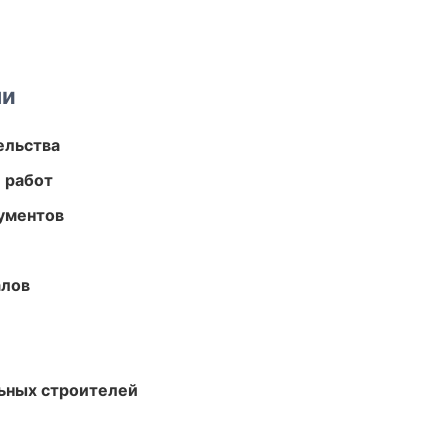
ми
ельства
 работ
ументов
алов
ьных строителей