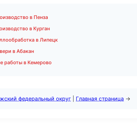
оизводство в Пенза
оизводство в Курган
ллообработка в Липецк
вери в Абакан
е работы в Кемерово
лжский федеральный округ
|
Главная страница
→