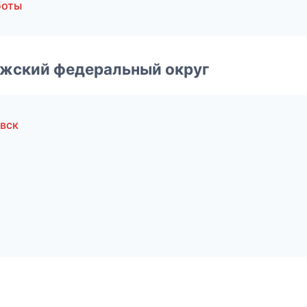
боты
лжский федеральный округ
вск