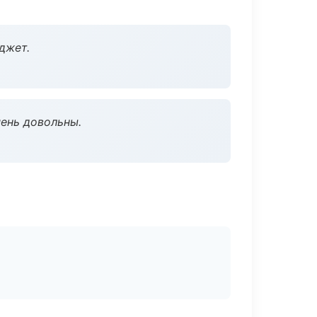
джет.
чень довольны.