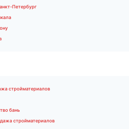
анкт-Петербург
чкала
ону
в
ажа стройматериалов
тво бань
одажа стройматериалов