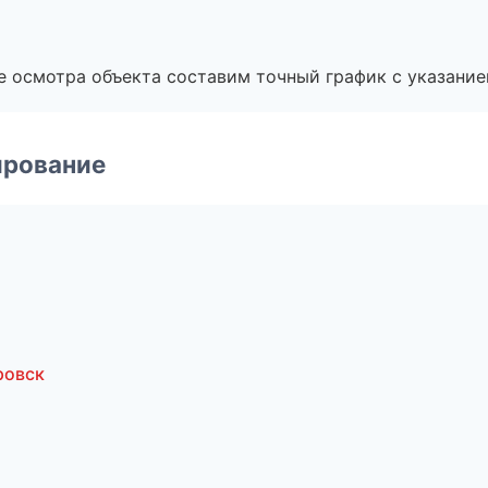
е осмотра объекта составим точный график с указание
ирование
ровск