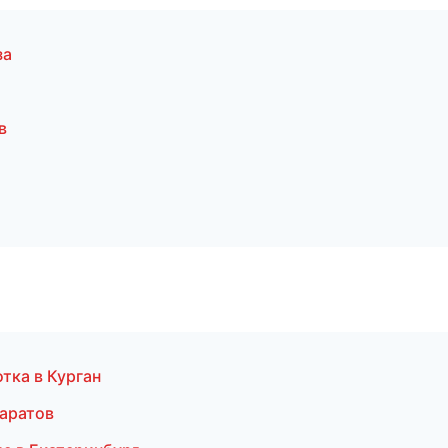
за
в
тка в Курган
Саратов