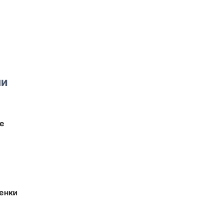
ми
те
енки