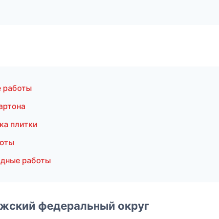
е работы
артона
ка плитки
боты
адные работы
лжский федеральный округ