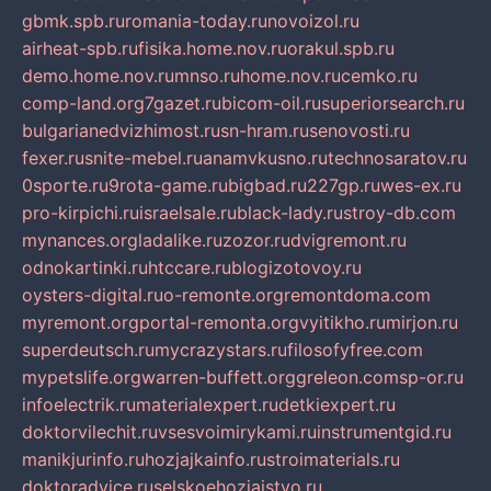
gbmk.spb.ru
romania-today.ru
novoizol.ru
airheat-spb.ru
fisika.home.nov.ru
orakul.spb.ru
demo.home.nov.ru
mnso.ru
home.nov.ru
cemko.ru
comp-land.org
7gazet.ru
bicom-oil.ru
superiorsearch.ru
bulgarianedvizhimost.ru
sn-hram.ru
senovosti.ru
fexer.ru
snite-mebel.ru
anamvkusno.ru
technosaratov.ru
0sporte.ru
9rota-game.ru
bigbad.ru
227gp.ru
wes-ex.ru
pro-kirpichi.ru
israelsale.ru
black-lady.ru
stroy-db.com
mynances.org
ladalike.ru
zozor.ru
dvigremont.ru
odnokartinki.ru
htccare.ru
blogizotovoy.ru
oysters-digital.ru
o-remonte.org
remontdoma.com
myremont.org
portal-remonta.org
vyitikho.ru
mirjon.ru
superdeutsch.ru
mycrazystars.ru
filosofyfree.com
mypetslife.org
warren-buffett.org
greleon.com
sp-or.ru
infoelectrik.ru
materialexpert.ru
detkiexpert.ru
doktorvilechit.ru
vsesvoimirykami.ru
instrumentgid.ru
manikjurinfo.ru
hozjajkainfo.ru
stroimaterials.ru
doktoradvice.ru
selskoehozjajstvo.ru