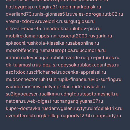
hotteygroup.ru
bagira31.ru
dommarketnsk.ru
dveriland73.ru
nis-glonass51.ru
veles-doroga.ru
tb02.ru
vrema-zdorov.ru
velonik.ru
surgutgloss.ru
nike-air-max-95.ru
nadookna.ru
lubov-pic.ru
mobilreklama.ru
pds-nn.ru
socrat2000.ru
vgurin.ru
spksochi.ru
shkola-klassika.ru
sabeonline.ru
mosoblfencing.ru
masteroptica.ru
lucomoria.ru
iration.ru
devanagari.ru
biblioverde.ru
igro-pictures.ru
dk-tulamash.ru
s-dez-s.ru
peysok.ru
blackcountess.ru
asoftdoc.ru
scifichannel.ru
ocenka-appraisal.ru
mudconnector.ru
hitstih.ru
pik-finance.ru
vip-surfing.ru
wundermoscow.ru
olymp-clan.ru
dr-pavlush.ru
su2lgyoeucscn.ru
allkmv.ru
dhgfd.ru
tesotomeshell.ru
netoen.ru
web-digest.ru
changanqiyuana07.ru
kuper-dostavka.ru
edemvgelen.ru
ytyt.ru
infoelektrik.ru
everafterclub.org
kirillkgr.ru
goodv1234.ru
oopslady.ru