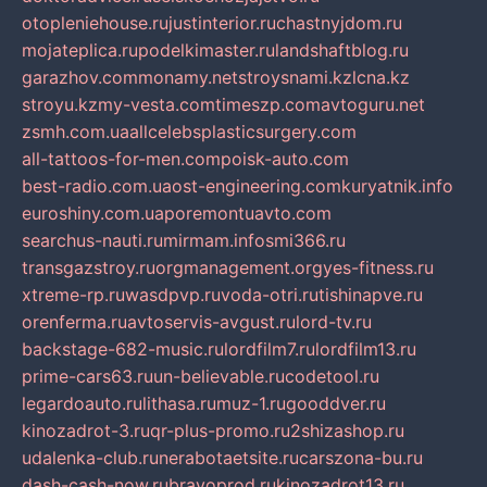
otopleniehouse.ru
justinterior.ru
chastnyjdom.ru
mojateplica.ru
podelkimaster.ru
landshaftblog.ru
garazhov.com
monamy.net
stroysnami.kz
lcna.kz
stroyu.kz
my-vesta.com
timeszp.com
avtoguru.net
zsmh.com.ua
allcelebsplasticsurgery.com
all-tattoos-for-men.com
poisk-auto.com
best-radio.com.ua
ost-engineering.com
kuryatnik.info
euroshiny.com.ua
poremontuavto.com
searchus-nauti.ru
mirmam.info
smi366.ru
transgazstroy.ru
orgmanagement.org
yes-fitness.ru
xtreme-rp.ru
wasdpvp.ru
voda-otri.ru
tishinapve.ru
orenferma.ru
avtoservis-avgust.ru
lord-tv.ru
backstage-682-music.ru
lordfilm7.ru
lordfilm13.ru
prime-cars63.ru
un-believable.ru
codetool.ru
legardoauto.ru
lithasa.ru
muz-1.ru
gooddver.ru
kinozadrot-3.ru
qr-plus-promo.ru
2shizashop.ru
udalenka-club.ru
nerabotaetsite.ru
carszona-bu.ru
dash-cash-now.ru
bravoprod.ru
kinozadrot13.ru