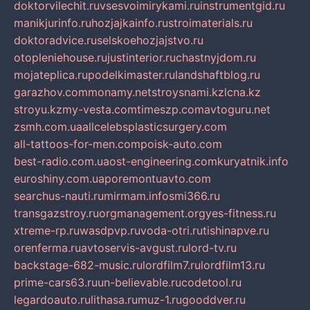
doktorvilechit.ru
vsesvoimirykami.ru
instrumentgid.ru
manikjurinfo.ru
hozjajkainfo.ru
stroimaterials.ru
doktoradvice.ru
selskoehozjajstvo.ru
otopleniehouse.ru
justinterior.ru
chastnyjdom.ru
mojateplica.ru
podelkimaster.ru
landshaftblog.ru
garazhov.com
monamy.net
stroysnami.kz
lcna.kz
stroyu.kz
my-vesta.com
timeszp.com
avtoguru.net
zsmh.com.ua
allcelebsplasticsurgery.com
all-tattoos-for-men.com
poisk-auto.com
best-radio.com.ua
ost-engineering.com
kuryatnik.info
euroshiny.com.ua
poremontuavto.com
searchus-nauti.ru
mirmam.info
smi366.ru
transgazstroy.ru
orgmanagement.org
yes-fitness.ru
xtreme-rp.ru
wasdpvp.ru
voda-otri.ru
tishinapve.ru
orenferma.ru
avtoservis-avgust.ru
lord-tv.ru
backstage-682-music.ru
lordfilm7.ru
lordfilm13.ru
prime-cars63.ru
un-believable.ru
codetool.ru
legardoauto.ru
lithasa.ru
muz-1.ru
gooddver.ru