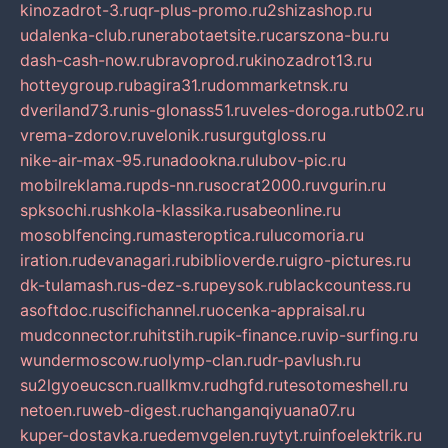
kinozadrot-3.ru
qr-plus-promo.ru
2shizashop.ru
udalenka-club.ru
nerabotaetsite.ru
carszona-bu.ru
dash-cash-now.ru
bravoprod.ru
kinozadrot13.ru
hotteygroup.ru
bagira31.ru
dommarketnsk.ru
dveriland73.ru
nis-glonass51.ru
veles-doroga.ru
tb02.ru
vrema-zdorov.ru
velonik.ru
surgutgloss.ru
nike-air-max-95.ru
nadookna.ru
lubov-pic.ru
mobilreklama.ru
pds-nn.ru
socrat2000.ru
vgurin.ru
spksochi.ru
shkola-klassika.ru
sabeonline.ru
mosoblfencing.ru
masteroptica.ru
lucomoria.ru
iration.ru
devanagari.ru
biblioverde.ru
igro-pictures.ru
dk-tulamash.ru
s-dez-s.ru
peysok.ru
blackcountess.ru
asoftdoc.ru
scifichannel.ru
ocenka-appraisal.ru
mudconnector.ru
hitstih.ru
pik-finance.ru
vip-surfing.ru
wundermoscow.ru
olymp-clan.ru
dr-pavlush.ru
su2lgyoeucscn.ru
allkmv.ru
dhgfd.ru
tesotomeshell.ru
netoen.ru
web-digest.ru
changanqiyuana07.ru
kuper-dostavka.ru
edemvgelen.ru
ytyt.ru
infoelektrik.ru