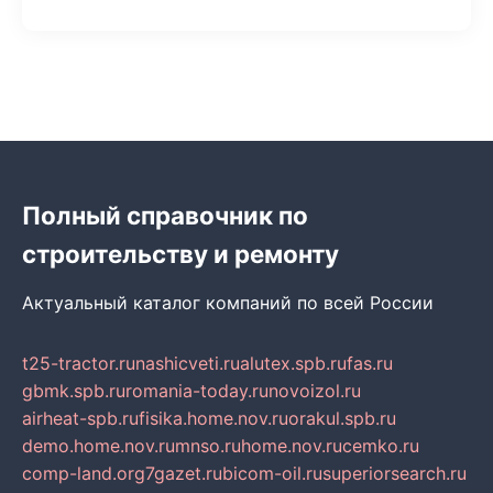
Полный справочник по
строительству и ремонту
Актуальный каталог компаний по всей России
t25-tractor.ru
nashicveti.ru
alutex.spb.ru
fas.ru
gbmk.spb.ru
romania-today.ru
novoizol.ru
airheat-spb.ru
fisika.home.nov.ru
orakul.spb.ru
demo.home.nov.ru
mnso.ru
home.nov.ru
cemko.ru
comp-land.org
7gazet.ru
bicom-oil.ru
superiorsearch.ru