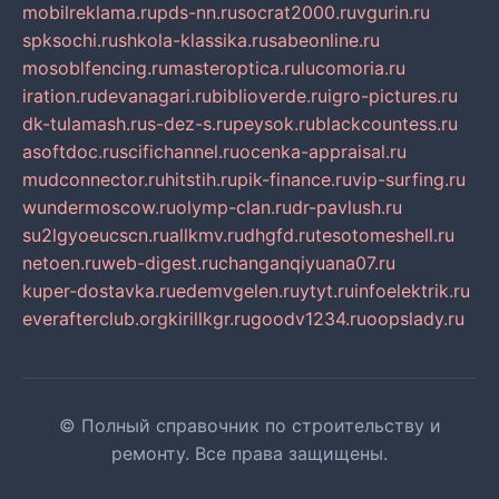
mobilreklama.ru
pds-nn.ru
socrat2000.ru
vgurin.ru
spksochi.ru
shkola-klassika.ru
sabeonline.ru
mosoblfencing.ru
masteroptica.ru
lucomoria.ru
iration.ru
devanagari.ru
biblioverde.ru
igro-pictures.ru
dk-tulamash.ru
s-dez-s.ru
peysok.ru
blackcountess.ru
asoftdoc.ru
scifichannel.ru
ocenka-appraisal.ru
mudconnector.ru
hitstih.ru
pik-finance.ru
vip-surfing.ru
wundermoscow.ru
olymp-clan.ru
dr-pavlush.ru
su2lgyoeucscn.ru
allkmv.ru
dhgfd.ru
tesotomeshell.ru
netoen.ru
web-digest.ru
changanqiyuana07.ru
kuper-dostavka.ru
edemvgelen.ru
ytyt.ru
infoelektrik.ru
everafterclub.org
kirillkgr.ru
goodv1234.ru
oopslady.ru
© Полный справочник по строительству и
ремонту. Все права защищены.