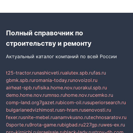
Полный справочник по
строительству и ремонту
Актуальный каталог компаний по всей России
t25-tractor.ru
nashicveti.ru
alutex.spb.ru
fas.ru
gbmk.spb.ru
romania-today.ru
novoizol.ru
airheat-spb.ru
fisika.home.nov.ru
orakul.spb.ru
demo.home.nov.ru
mnso.ru
home.nov.ru
cemko.ru
comp-land.org
7gazet.ru
bicom-oil.ru
superiorsearch.ru
bulgarianedvizhimost.ru
sn-hram.ru
senovosti.ru
fexer.ru
snite-mebel.ru
anamvkusno.ru
technosaratov.ru
0sporte.ru
9rota-game.ru
bigbad.ru
227gp.ru
wes-ex.ru
pro-kirpichi.ru
israelsale.ru
black-lady.ru
stroy-db.com