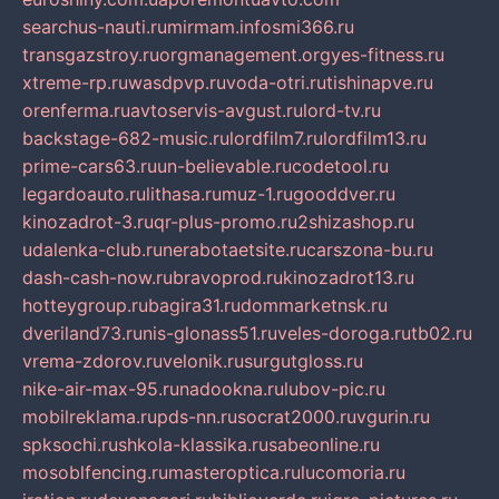
searchus-nauti.ru
mirmam.info
smi366.ru
transgazstroy.ru
orgmanagement.org
yes-fitness.ru
xtreme-rp.ru
wasdpvp.ru
voda-otri.ru
tishinapve.ru
orenferma.ru
avtoservis-avgust.ru
lord-tv.ru
backstage-682-music.ru
lordfilm7.ru
lordfilm13.ru
prime-cars63.ru
un-believable.ru
codetool.ru
legardoauto.ru
lithasa.ru
muz-1.ru
gooddver.ru
kinozadrot-3.ru
qr-plus-promo.ru
2shizashop.ru
udalenka-club.ru
nerabotaetsite.ru
carszona-bu.ru
dash-cash-now.ru
bravoprod.ru
kinozadrot13.ru
hotteygroup.ru
bagira31.ru
dommarketnsk.ru
dveriland73.ru
nis-glonass51.ru
veles-doroga.ru
tb02.ru
vrema-zdorov.ru
velonik.ru
surgutgloss.ru
nike-air-max-95.ru
nadookna.ru
lubov-pic.ru
mobilreklama.ru
pds-nn.ru
socrat2000.ru
vgurin.ru
spksochi.ru
shkola-klassika.ru
sabeonline.ru
mosoblfencing.ru
masteroptica.ru
lucomoria.ru