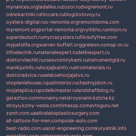
mynances.org
ladalike.ru
zozor.ru
dvigremont.ru
odnokartinki.ru
htccare.ru
blogizotovoy.ru
oysters-digital.ru
o-remonte.org
remontdoma.com
myremont.org
portal-remonta.org
vyitikho.ru
mirjon.ru
superdeutsch.ru
mycrazystars.ru
filosofyfree.com
mypetslife.org
warren-buffett.org
greleon.com
sp-or.ru
infoelectrik.ru
materialexpert.ru
detkiexpert.ru
doktorvilechit.ru
vsesvoimirykami.ru
instrumentgid.ru
manikjurinfo.ru
hozjajkainfo.ru
stroimaterials.ru
doktoradvice.ru
selskoehozjajstvo.ru
otopleniehouse.ru
justinterior.ru
chastnyjdom.ru
mojateplica.ru
podelkimaster.ru
landshaftblog.ru
garazhov.com
monamy.net
stroysnami.kz
lcna.kz
stroyu.kz
my-vesta.com
timeszp.com
avtoguru.net
zsmh.com.ua
allcelebsplasticsurgery.com
all-tattoos-for-men.com
poisk-auto.com
best-radio.com.ua
ost-engineering.com
kuryatnik.info
euroshiny.com.ua
poremontuavto.com