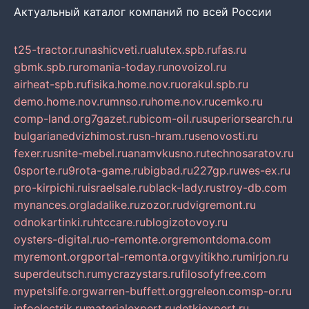
Актуальный каталог компаний по всей России
t25-tractor.ru
nashicveti.ru
alutex.spb.ru
fas.ru
gbmk.spb.ru
romania-today.ru
novoizol.ru
airheat-spb.ru
fisika.home.nov.ru
orakul.spb.ru
demo.home.nov.ru
mnso.ru
home.nov.ru
cemko.ru
comp-land.org
7gazet.ru
bicom-oil.ru
superiorsearch.ru
bulgarianedvizhimost.ru
sn-hram.ru
senovosti.ru
fexer.ru
snite-mebel.ru
anamvkusno.ru
technosaratov.ru
0sporte.ru
9rota-game.ru
bigbad.ru
227gp.ru
wes-ex.ru
pro-kirpichi.ru
israelsale.ru
black-lady.ru
stroy-db.com
mynances.org
ladalike.ru
zozor.ru
dvigremont.ru
odnokartinki.ru
htccare.ru
blogizotovoy.ru
oysters-digital.ru
o-remonte.org
remontdoma.com
myremont.org
portal-remonta.org
vyitikho.ru
mirjon.ru
superdeutsch.ru
mycrazystars.ru
filosofyfree.com
mypetslife.org
warren-buffett.org
greleon.com
sp-or.ru
infoelectrik.ru
materialexpert.ru
detkiexpert.ru