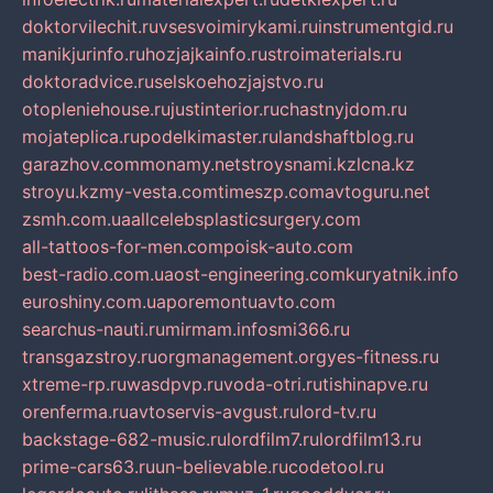
doktorvilechit.ru
vsesvoimirykami.ru
instrumentgid.ru
manikjurinfo.ru
hozjajkainfo.ru
stroimaterials.ru
doktoradvice.ru
selskoehozjajstvo.ru
otopleniehouse.ru
justinterior.ru
chastnyjdom.ru
mojateplica.ru
podelkimaster.ru
landshaftblog.ru
garazhov.com
monamy.net
stroysnami.kz
lcna.kz
stroyu.kz
my-vesta.com
timeszp.com
avtoguru.net
zsmh.com.ua
allcelebsplasticsurgery.com
all-tattoos-for-men.com
poisk-auto.com
best-radio.com.ua
ost-engineering.com
kuryatnik.info
euroshiny.com.ua
poremontuavto.com
searchus-nauti.ru
mirmam.info
smi366.ru
transgazstroy.ru
orgmanagement.org
yes-fitness.ru
xtreme-rp.ru
wasdpvp.ru
voda-otri.ru
tishinapve.ru
orenferma.ru
avtoservis-avgust.ru
lord-tv.ru
backstage-682-music.ru
lordfilm7.ru
lordfilm13.ru
prime-cars63.ru
un-believable.ru
codetool.ru