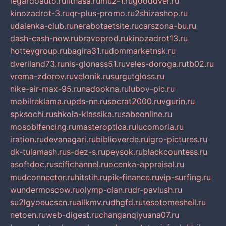
legardoauto.ru
lithasa.ru
muz-1.ru
gooddver.ru
kinozadrot-3.ru
qr-plus-promo.ru
2shizashop.ru
udalenka-club.ru
nerabotaetsite.ru
carszona-bu.ru
dash-cash-now.ru
bravoprod.ru
kinozadrot13.ru
hotteygroup.ru
bagira31.ru
dommarketnsk.ru
dveriland73.ru
nis-glonass51.ru
veles-doroga.ru
tb02.ru
vrema-zdorov.ru
velonik.ru
surgutgloss.ru
nike-air-max-95.ru
nadookna.ru
lubov-pic.ru
mobilreklama.ru
pds-nn.ru
socrat2000.ru
vgurin.ru
spksochi.ru
shkola-klassika.ru
sabeonline.ru
mosoblfencing.ru
masteroptica.ru
lucomoria.ru
iration.ru
devanagari.ru
biblioverde.ru
igro-pictures.ru
dk-tulamash.ru
s-dez-s.ru
peysok.ru
blackcountess.ru
asoftdoc.ru
scifichannel.ru
ocenka-appraisal.ru
mudconnector.ru
hitstih.ru
pik-finance.ru
vip-surfing.ru
wundermoscow.ru
olymp-clan.ru
dr-pavlush.ru
su2lgyoeucscn.ru
allkmv.ru
dhgfd.ru
tesotomeshell.ru
netoen.ru
web-digest.ru
changanqiyuana07.ru