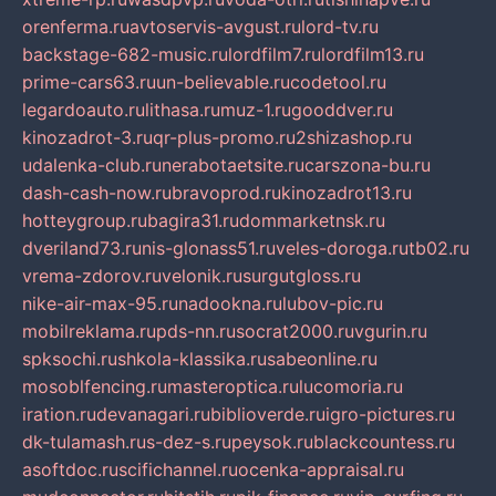
orenferma.ru
avtoservis-avgust.ru
lord-tv.ru
backstage-682-music.ru
lordfilm7.ru
lordfilm13.ru
prime-cars63.ru
un-believable.ru
codetool.ru
legardoauto.ru
lithasa.ru
muz-1.ru
gooddver.ru
kinozadrot-3.ru
qr-plus-promo.ru
2shizashop.ru
udalenka-club.ru
nerabotaetsite.ru
carszona-bu.ru
dash-cash-now.ru
bravoprod.ru
kinozadrot13.ru
hotteygroup.ru
bagira31.ru
dommarketnsk.ru
dveriland73.ru
nis-glonass51.ru
veles-doroga.ru
tb02.ru
vrema-zdorov.ru
velonik.ru
surgutgloss.ru
nike-air-max-95.ru
nadookna.ru
lubov-pic.ru
mobilreklama.ru
pds-nn.ru
socrat2000.ru
vgurin.ru
spksochi.ru
shkola-klassika.ru
sabeonline.ru
mosoblfencing.ru
masteroptica.ru
lucomoria.ru
iration.ru
devanagari.ru
biblioverde.ru
igro-pictures.ru
dk-tulamash.ru
s-dez-s.ru
peysok.ru
blackcountess.ru
asoftdoc.ru
scifichannel.ru
ocenka-appraisal.ru