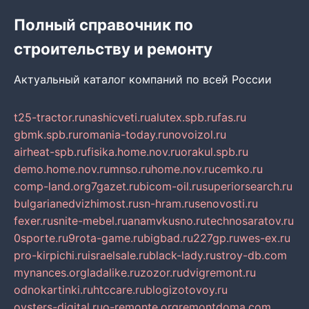
Полный справочник по
строительству и ремонту
Актуальный каталог компаний по всей России
t25-tractor.ru
nashicveti.ru
alutex.spb.ru
fas.ru
gbmk.spb.ru
romania-today.ru
novoizol.ru
airheat-spb.ru
fisika.home.nov.ru
orakul.spb.ru
demo.home.nov.ru
mnso.ru
home.nov.ru
cemko.ru
comp-land.org
7gazet.ru
bicom-oil.ru
superiorsearch.ru
bulgarianedvizhimost.ru
sn-hram.ru
senovosti.ru
fexer.ru
snite-mebel.ru
anamvkusno.ru
technosaratov.ru
0sporte.ru
9rota-game.ru
bigbad.ru
227gp.ru
wes-ex.ru
pro-kirpichi.ru
israelsale.ru
black-lady.ru
stroy-db.com
mynances.org
ladalike.ru
zozor.ru
dvigremont.ru
odnokartinki.ru
htccare.ru
blogizotovoy.ru
oysters-digital.ru
o-remonte.org
remontdoma.com