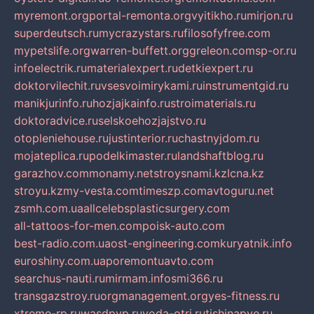
myremont.org
portal-remonta.org
vyitikho.ru
mirjon.ru
superdeutsch.ru
mycrazystars.ru
filosofyfree.com
mypetslife.org
warren-buffett.org
greleon.com
sp-or.ru
infoelectrik.ru
materialexpert.ru
detkiexpert.ru
doktorvilechit.ru
vsesvoimirykami.ru
instrumentgid.ru
manikjurinfo.ru
hozjajkainfo.ru
stroimaterials.ru
doktoradvice.ru
selskoehozjajstvo.ru
otopleniehouse.ru
justinterior.ru
chastnyjdom.ru
mojateplica.ru
podelkimaster.ru
landshaftblog.ru
garazhov.com
monamy.net
stroysnami.kz
lcna.kz
stroyu.kz
my-vesta.com
timeszp.com
avtoguru.net
zsmh.com.ua
allcelebsplasticsurgery.com
all-tattoos-for-men.com
poisk-auto.com
best-radio.com.ua
ost-engineering.com
kuryatnik.info
euroshiny.com.ua
poremontuavto.com
searchus-nauti.ru
mirmam.info
smi366.ru
transgazstroy.ru
orgmanagement.org
yes-fitness.ru
xtreme-rp.ru
wasdpvp.ru
voda-otri.ru
tishinapve.ru