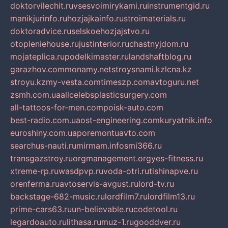
doktorvilechit.ru
vsesvoimirykami.ru
instrumentgid.ru
manikjurinfo.ru
hozjajkainfo.ru
stroimaterials.ru
doktoradvice.ru
selskoehozjajstvo.ru
otopleniehouse.ru
justinterior.ru
chastnyjdom.ru
mojateplica.ru
podelkimaster.ru
landshaftblog.ru
garazhov.com
monamy.net
stroysnami.kz
lcna.kz
stroyu.kz
my-vesta.com
timeszp.com
avtoguru.net
zsmh.com.ua
allcelebsplasticsurgery.com
all-tattoos-for-men.com
poisk-auto.com
best-radio.com.ua
ost-engineering.com
kuryatnik.info
euroshiny.com.ua
poremontuavto.com
searchus-nauti.ru
mirmam.info
smi366.ru
transgazstroy.ru
orgmanagement.org
yes-fitness.ru
xtreme-rp.ru
wasdpvp.ru
voda-otri.ru
tishinapve.ru
orenferma.ru
avtoservis-avgust.ru
lord-tv.ru
backstage-682-music.ru
lordfilm7.ru
lordfilm13.ru
prime-cars63.ru
un-believable.ru
codetool.ru
legardoauto.ru
lithasa.ru
muz-1.ru
gooddver.ru