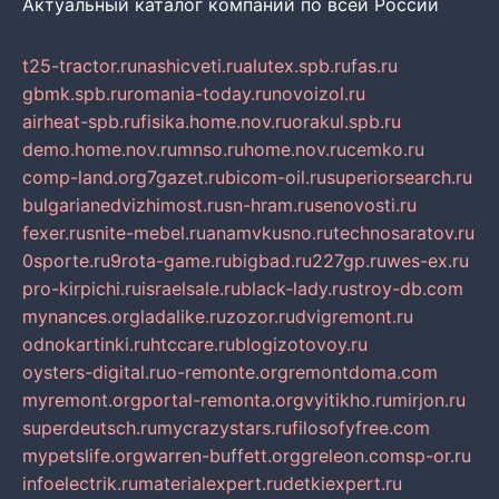
Актуальный каталог компаний по всей России
t25-tractor.ru
nashicveti.ru
alutex.spb.ru
fas.ru
gbmk.spb.ru
romania-today.ru
novoizol.ru
airheat-spb.ru
fisika.home.nov.ru
orakul.spb.ru
demo.home.nov.ru
mnso.ru
home.nov.ru
cemko.ru
comp-land.org
7gazet.ru
bicom-oil.ru
superiorsearch.ru
bulgarianedvizhimost.ru
sn-hram.ru
senovosti.ru
fexer.ru
snite-mebel.ru
anamvkusno.ru
technosaratov.ru
0sporte.ru
9rota-game.ru
bigbad.ru
227gp.ru
wes-ex.ru
pro-kirpichi.ru
israelsale.ru
black-lady.ru
stroy-db.com
mynances.org
ladalike.ru
zozor.ru
dvigremont.ru
odnokartinki.ru
htccare.ru
blogizotovoy.ru
oysters-digital.ru
o-remonte.org
remontdoma.com
myremont.org
portal-remonta.org
vyitikho.ru
mirjon.ru
superdeutsch.ru
mycrazystars.ru
filosofyfree.com
mypetslife.org
warren-buffett.org
greleon.com
sp-or.ru
infoelectrik.ru
materialexpert.ru
detkiexpert.ru