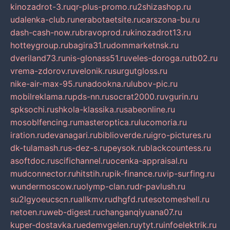
kinozadrot-3.ru
qr-plus-promo.ru
2shizashop.ru
udalenka-club.ru
nerabotaetsite.ru
carszona-bu.ru
dash-cash-now.ru
bravoprod.ru
kinozadrot13.ru
hotteygroup.ru
bagira31.ru
dommarketnsk.ru
dveriland73.ru
nis-glonass51.ru
veles-doroga.ru
tb02.ru
vrema-zdorov.ru
velonik.ru
surgutgloss.ru
nike-air-max-95.ru
nadookna.ru
lubov-pic.ru
mobilreklama.ru
pds-nn.ru
socrat2000.ru
vgurin.ru
spksochi.ru
shkola-klassika.ru
sabeonline.ru
mosoblfencing.ru
masteroptica.ru
lucomoria.ru
iration.ru
devanagari.ru
biblioverde.ru
igro-pictures.ru
dk-tulamash.ru
s-dez-s.ru
peysok.ru
blackcountess.ru
asoftdoc.ru
scifichannel.ru
ocenka-appraisal.ru
mudconnector.ru
hitstih.ru
pik-finance.ru
vip-surfing.ru
wundermoscow.ru
olymp-clan.ru
dr-pavlush.ru
su2lgyoeucscn.ru
allkmv.ru
dhgfd.ru
tesotomeshell.ru
netoen.ru
web-digest.ru
changanqiyuana07.ru
kuper-dostavka.ru
edemvgelen.ru
ytyt.ru
infoelektrik.ru