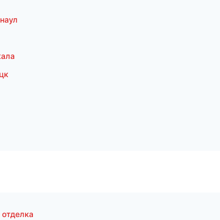
наул
кала
цк
 отделка