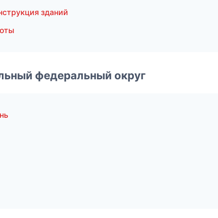
нструкция зданий
боты
альный федеральный округ
нь