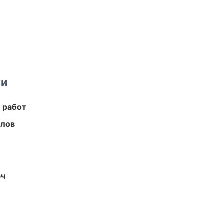
ми
 работ
алов
юч