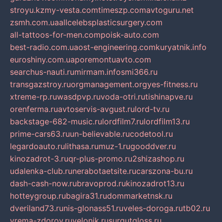
stroyu.kz
my-vesta.com
timeszp.com
avtoguru.net
zsmh.com.ua
allcelebsplasticsurgery.com
all-tattoos-for-men.com
poisk-auto.com
best-radio.com.ua
ost-engineering.com
kuryatnik.info
euroshiny.com.ua
poremontuavto.com
searchus-nauti.ru
mirmam.info
smi366.ru
transgazstroy.ru
orgmanagement.org
yes-fitness.ru
xtreme-rp.ru
wasdpvp.ru
voda-otri.ru
tishinapve.ru
orenferma.ru
avtoservis-avgust.ru
lord-tv.ru
backstage-682-music.ru
lordfilm7.ru
lordfilm13.ru
prime-cars63.ru
un-believable.ru
codetool.ru
legardoauto.ru
lithasa.ru
muz-1.ru
gooddver.ru
kinozadrot-3.ru
qr-plus-promo.ru
2shizashop.ru
udalenka-club.ru
nerabotaetsite.ru
carszona-bu.ru
dash-cash-now.ru
bravoprod.ru
kinozadrot13.ru
hotteygroup.ru
bagira31.ru
dommarketnsk.ru
dveriland73.ru
nis-glonass51.ru
veles-doroga.ru
tb02.ru
vrema-zdorov.ru
velonik.ru
surgutgloss.ru