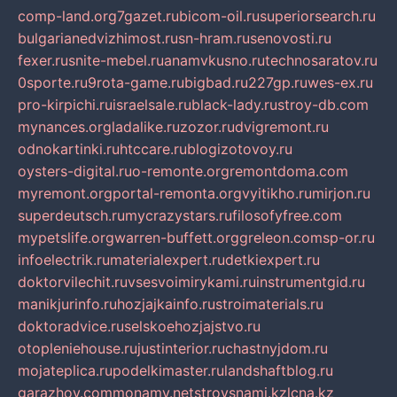
comp-land.org
7gazet.ru
bicom-oil.ru
superiorsearch.ru
bulgarianedvizhimost.ru
sn-hram.ru
senovosti.ru
fexer.ru
snite-mebel.ru
anamvkusno.ru
technosaratov.ru
0sporte.ru
9rota-game.ru
bigbad.ru
227gp.ru
wes-ex.ru
pro-kirpichi.ru
israelsale.ru
black-lady.ru
stroy-db.com
mynances.org
ladalike.ru
zozor.ru
dvigremont.ru
odnokartinki.ru
htccare.ru
blogizotovoy.ru
oysters-digital.ru
o-remonte.org
remontdoma.com
myremont.org
portal-remonta.org
vyitikho.ru
mirjon.ru
superdeutsch.ru
mycrazystars.ru
filosofyfree.com
mypetslife.org
warren-buffett.org
greleon.com
sp-or.ru
infoelectrik.ru
materialexpert.ru
detkiexpert.ru
doktorvilechit.ru
vsesvoimirykami.ru
instrumentgid.ru
manikjurinfo.ru
hozjajkainfo.ru
stroimaterials.ru
doktoradvice.ru
selskoehozjajstvo.ru
otopleniehouse.ru
justinterior.ru
chastnyjdom.ru
mojateplica.ru
podelkimaster.ru
landshaftblog.ru
garazhov.com
monamy.net
stroysnami.kz
lcna.kz