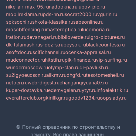
nike-air-max-95.ru
nadookna.ru
lubov-pic.ru
mobilreklama.ru
pds-nn.ru
socrat2000.ru
vgurin.ru
spksochi.ru
shkola-klassika.ru
sabeonline.ru
mosoblfencing.ru
masteroptica.ru
lucomoria.ru
iration.ru
devanagari.ru
biblioverde.ru
igro-pictures.ru
dk-tulamash.ru
s-dez-s.ru
peysok.ru
blackcountess.ru
asoftdoc.ru
scifichannel.ru
ocenka-appraisal.ru
mudconnector.ru
hitstih.ru
pik-finance.ru
vip-surfing.ru
wundermoscow.ru
olymp-clan.ru
dr-pavlush.ru
su2lgyoeucscn.ru
allkmv.ru
dhgfd.ru
tesotomeshell.ru
netoen.ru
web-digest.ru
changanqiyuana07.ru
kuper-dostavka.ru
edemvgelen.ru
ytyt.ru
infoelektrik.ru
everafterclub.org
kirillkgr.ru
goodv1234.ru
oopslady.ru
© Полный справочник по строительству и
ремонту. Все права защищены.