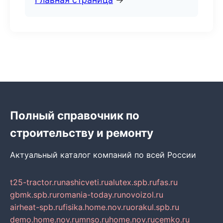
Полный справочник по
строительству и ремонту
Актуальный каталог компаний по всей России
t25-tractor.ru
nashicveti.ru
alutex.spb.ru
fas.ru
gbmk.spb.ru
romania-today.ru
novoizol.ru
airheat-spb.ru
fisika.home.nov.ru
orakul.spb.ru
demo.home.nov.ru
mnso.ru
home.nov.ru
cemko.ru