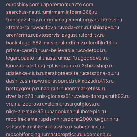
euroshiny.com.ua
poremontuavto.com
searchus-nauti.ru
mirmam.info
smi366.ru
transgazstroy.ru
orgmanagement.org
yes-fitness.ru
xtreme-rp.ru
wasdpvp.ru
voda-otri.ru
tishinapve.ru
orenferma.ru
avtoservis-avgust.ru
lord-tv.ru
backstage-682-music.ru
lordfilm7.ru
lordfilm13.ru
prime-cars63.ru
un-believable.ru
codetool.ru
legardoauto.ru
lithasa.ru
muz-1.ru
gooddver.ru
kinozadrot-3.ru
qr-plus-promo.ru
2shizashop.ru
udalenka-club.ru
nerabotaetsite.ru
carszona-bu.ru
dash-cash-now.ru
bravoprod.ru
kinozadrot13.ru
hotteygroup.ru
bagira31.ru
dommarketnsk.ru
dveriland73.ru
nis-glonass51.ru
veles-doroga.ru
tb02.ru
vrema-zdorov.ru
velonik.ru
surgutgloss.ru
nike-air-max-95.ru
nadookna.ru
lubov-pic.ru
mobilreklama.ru
pds-nn.ru
socrat2000.ru
vgurin.ru
spksochi.ru
shkola-klassika.ru
sabeonline.ru
mosoblfencing.ru
masteroptica.ru
lucomoria.ru