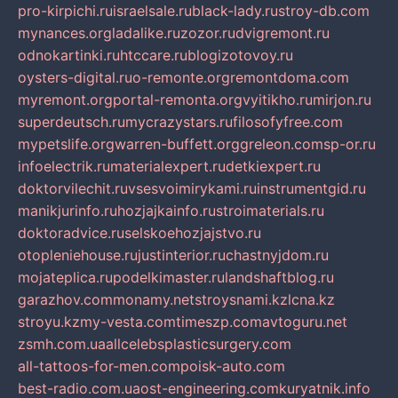
pro-kirpichi.ru
israelsale.ru
black-lady.ru
stroy-db.com
mynances.org
ladalike.ru
zozor.ru
dvigremont.ru
odnokartinki.ru
htccare.ru
blogizotovoy.ru
oysters-digital.ru
o-remonte.org
remontdoma.com
myremont.org
portal-remonta.org
vyitikho.ru
mirjon.ru
superdeutsch.ru
mycrazystars.ru
filosofyfree.com
mypetslife.org
warren-buffett.org
greleon.com
sp-or.ru
infoelectrik.ru
materialexpert.ru
detkiexpert.ru
doktorvilechit.ru
vsesvoimirykami.ru
instrumentgid.ru
manikjurinfo.ru
hozjajkainfo.ru
stroimaterials.ru
doktoradvice.ru
selskoehozjajstvo.ru
otopleniehouse.ru
justinterior.ru
chastnyjdom.ru
mojateplica.ru
podelkimaster.ru
landshaftblog.ru
garazhov.com
monamy.net
stroysnami.kz
lcna.kz
stroyu.kz
my-vesta.com
timeszp.com
avtoguru.net
zsmh.com.ua
allcelebsplasticsurgery.com
all-tattoos-for-men.com
poisk-auto.com
best-radio.com.ua
ost-engineering.com
kuryatnik.info