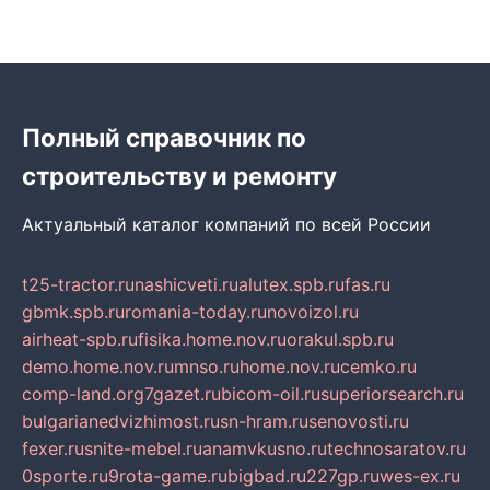
Полный справочник по
строительству и ремонту
Актуальный каталог компаний по всей России
t25-tractor.ru
nashicveti.ru
alutex.spb.ru
fas.ru
gbmk.spb.ru
romania-today.ru
novoizol.ru
airheat-spb.ru
fisika.home.nov.ru
orakul.spb.ru
demo.home.nov.ru
mnso.ru
home.nov.ru
cemko.ru
comp-land.org
7gazet.ru
bicom-oil.ru
superiorsearch.ru
bulgarianedvizhimost.ru
sn-hram.ru
senovosti.ru
fexer.ru
snite-mebel.ru
anamvkusno.ru
technosaratov.ru
0sporte.ru
9rota-game.ru
bigbad.ru
227gp.ru
wes-ex.ru