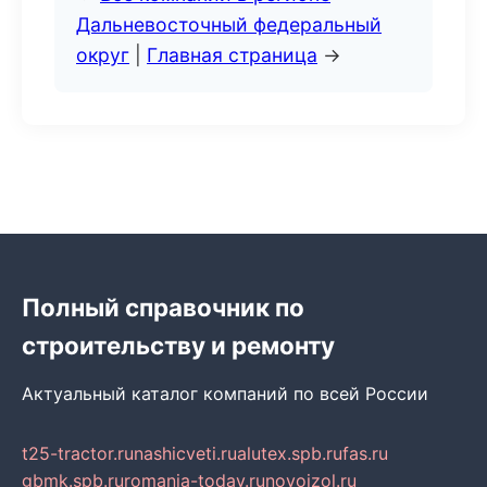
Дальневосточный федеральный
округ
|
Главная страница
→
Полный справочник по
строительству и ремонту
Актуальный каталог компаний по всей России
t25-tractor.ru
nashicveti.ru
alutex.spb.ru
fas.ru
gbmk.spb.ru
romania-today.ru
novoizol.ru