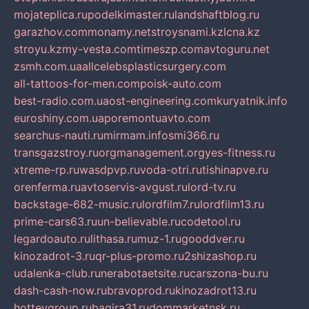
mojateplica.ru
podelkimaster.ru
landshaftblog.ru
garazhov.com
monamy.net
stroysnami.kz
lcna.kz
stroyu.kz
my-vesta.com
timeszp.com
avtoguru.net
zsmh.com.ua
allcelebsplasticsurgery.com
all-tattoos-for-men.com
poisk-auto.com
best-radio.com.ua
ost-engineering.com
kuryatnik.info
euroshiny.com.ua
poremontuavto.com
searchus-nauti.ru
mirmam.info
smi366.ru
transgazstroy.ru
orgmanagement.org
yes-fitness.ru
xtreme-rp.ru
wasdpvp.ru
voda-otri.ru
tishinapve.ru
orenferma.ru
avtoservis-avgust.ru
lord-tv.ru
backstage-682-music.ru
lordfilm7.ru
lordfilm13.ru
prime-cars63.ru
un-believable.ru
codetool.ru
legardoauto.ru
lithasa.ru
muz-1.ru
gooddver.ru
kinozadrot-3.ru
qr-plus-promo.ru
2shizashop.ru
udalenka-club.ru
nerabotaetsite.ru
carszona-bu.ru
dash-cash-now.ru
bravoprod.ru
kinozadrot13.ru
hotteygroup.ru
bagira31.ru
dommarketnsk.ru