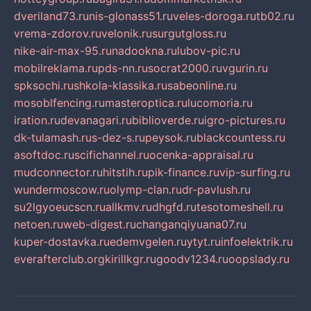
dveriland73.ru
nis-glonass51.ru
veles-doroga.ru
tb02.ru
vrema-zdorov.ru
velonik.ru
surgutgloss.ru
nike-air-max-95.ru
nadookna.ru
lubov-pic.ru
mobilreklama.ru
pds-nn.ru
socrat2000.ru
vgurin.ru
spksochi.ru
shkola-klassika.ru
sabeonline.ru
mosoblfencing.ru
masteroptica.ru
lucomoria.ru
iration.ru
devanagari.ru
biblioverde.ru
igro-pictures.ru
dk-tulamash.ru
s-dez-s.ru
peysok.ru
blackcountess.ru
asoftdoc.ru
scifichannel.ru
ocenka-appraisal.ru
mudconnector.ru
hitstih.ru
pik-finance.ru
vip-surfing.ru
wundermoscow.ru
olymp-clan.ru
dr-pavlush.ru
su2lgyoeucscn.ru
allkmv.ru
dhgfd.ru
tesotomeshell.ru
netoen.ru
web-digest.ru
changanqiyuana07.ru
kuper-dostavka.ru
edemvgelen.ru
ytyt.ru
infoelektrik.ru
everafterclub.org
kirillkgr.ru
goodv1234.ru
oopslady.ru