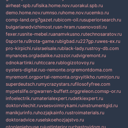
airheat-spb.ru
fisika.home.nov.ru
orakul.spb.ru
demo.home.nov.ru
mnso.ru
home.nov.ru
cemko.ru
comp-land.org
7gazet.ru
bicom-oil.ru
superiorsearch.ru
bulgarianedvizhimost.ru
sn-hram.ru
senovosti.ru
fexer.ru
snite-mebel.ru
anamvkusno.ru
technosaratov.ru
0sporte.ru
9rota-game.ru
bigbad.ru
227gp.ru
wes-ex.ru
pro-kirpichi.ru
israelsale.ru
black-lady.ru
stroy-db.com
mynances.org
ladalike.ru
zozor.ru
dvigremont.ru
odnokartinki.ru
htccare.ru
blogizotovoy.ru
oysters-digital.ru
o-remonte.org
remontdoma.com
myremont.org
portal-remonta.org
vyitikho.ru
mirjon.ru
superdeutsch.ru
mycrazystars.ru
filosofyfree.com
mypetslife.org
warren-buffett.org
greleon.com
sp-or.ru
infoelectrik.ru
materialexpert.ru
detkiexpert.ru
doktorvilechit.ru
vsesvoimirykami.ru
instrumentgid.ru
manikjurinfo.ru
hozjajkainfo.ru
stroimaterials.ru
doktoradvice.ru
selskoehozjajstvo.ru
otopleniehouse.ru
justinterior.ru
chastnyjdom.ru