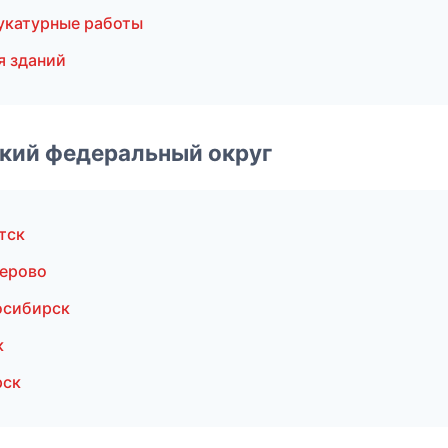
укатурные работы
я зданий
ский федеральный округ
тск
ерово
осибирск
к
рск