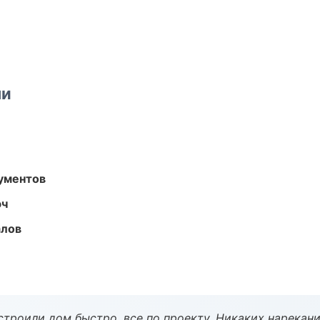
ми
ументов
юч
алов
строили дом быстро, все по проекту. Никаких нарекани