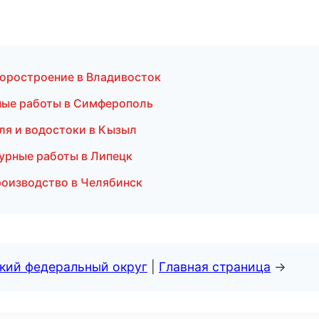
боростроение в Владивосток
чные работы в Симферополь
ля и водостоки в Кызыл
урные работы в Липецк
роизводство в Челябинск
ский федеральный округ
|
Главная страница
→