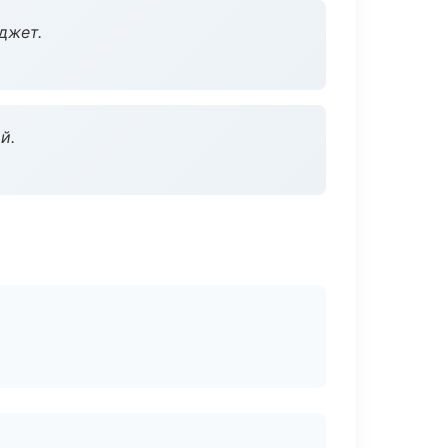
джет.
й.