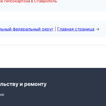
ж гипсокартона в Ставрополь
альный федеральный округ
|
Главная страница
→
льству и ремонту
сии