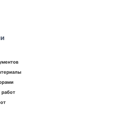
ми
ументов
атериалы
торами
 работ
бот