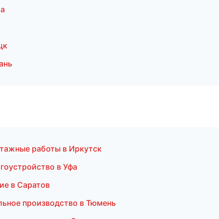
ла
цк
ань
тажные работы в Иркутск
гоустройство в Уфа
ие в Саратов
льное производство в Тюмень