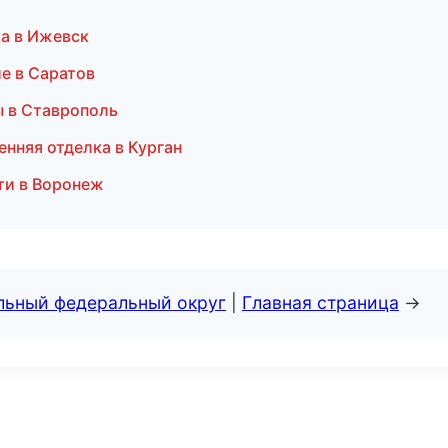
ка в Ижевск
е в Саратов
 в Ставрополь
нняя отделка в Курган
ти в Воронеж
альный федеральный округ
|
Главная страница
→