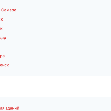
— Самара
ск
ск
дар
ара
енск
ия зданий