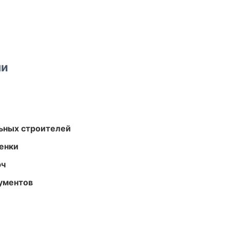
ми
ьных строителей
енки
юч
ументов