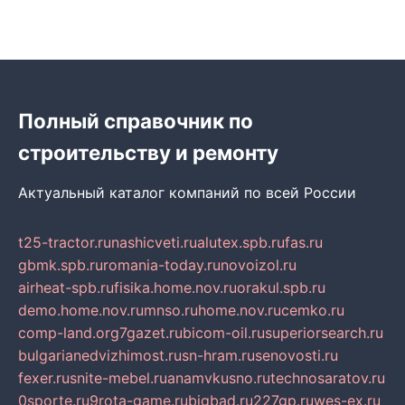
Полный справочник по
строительству и ремонту
Актуальный каталог компаний по всей России
t25-tractor.ru
nashicveti.ru
alutex.spb.ru
fas.ru
gbmk.spb.ru
romania-today.ru
novoizol.ru
airheat-spb.ru
fisika.home.nov.ru
orakul.spb.ru
demo.home.nov.ru
mnso.ru
home.nov.ru
cemko.ru
comp-land.org
7gazet.ru
bicom-oil.ru
superiorsearch.ru
bulgarianedvizhimost.ru
sn-hram.ru
senovosti.ru
fexer.ru
snite-mebel.ru
anamvkusno.ru
technosaratov.ru
0sporte.ru
9rota-game.ru
bigbad.ru
227gp.ru
wes-ex.ru