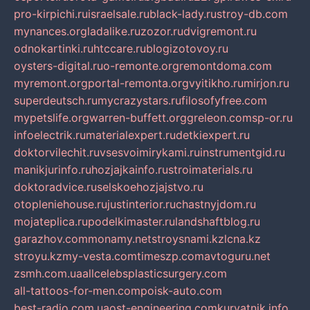
pro-kirpichi.ru
israelsale.ru
black-lady.ru
stroy-db.com
mynances.org
ladalike.ru
zozor.ru
dvigremont.ru
odnokartinki.ru
htccare.ru
blogizotovoy.ru
oysters-digital.ru
o-remonte.org
remontdoma.com
myremont.org
portal-remonta.org
vyitikho.ru
mirjon.ru
superdeutsch.ru
mycrazystars.ru
filosofyfree.com
mypetslife.org
warren-buffett.org
greleon.com
sp-or.ru
infoelectrik.ru
materialexpert.ru
detkiexpert.ru
doktorvilechit.ru
vsesvoimirykami.ru
instrumentgid.ru
manikjurinfo.ru
hozjajkainfo.ru
stroimaterials.ru
doktoradvice.ru
selskoehozjajstvo.ru
otopleniehouse.ru
justinterior.ru
chastnyjdom.ru
mojateplica.ru
podelkimaster.ru
landshaftblog.ru
garazhov.com
monamy.net
stroysnami.kz
lcna.kz
stroyu.kz
my-vesta.com
timeszp.com
avtoguru.net
zsmh.com.ua
allcelebsplasticsurgery.com
all-tattoos-for-men.com
poisk-auto.com
best-radio.com.ua
ost-engineering.com
kuryatnik.info