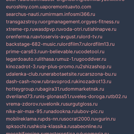
euroshiny.com.ua
poremontuavto.com
searchus-nauti.ru
mirmam.info
smi366.ru
transgazstroy.ru
orgmanagement.org
yes-fitness.ru
xtreme-rp.ru
wasdpvp.ru
voda-otri.ru
tishinapve.ru
orenferma.ru
avtoservis-avgust.ru
lord-tv.ru
backstage-682-music.ru
lordfilm7.ru
lordfilm13.ru
prime-cars63.ru
un-believable.ru
codetool.ru
legardoauto.ru
lithasa.ru
muz-1.ru
gooddver.ru
kinozadrot-3.ru
qr-plus-promo.ru
2shizashop.ru
udalenka-club.ru
nerabotaetsite.ru
carszona-bu.ru
dash-cash-now.ru
bravoprod.ru
kinozadrot13.ru
hotteygroup.ru
bagira31.ru
dommarketnsk.ru
dveriland73.ru
nis-glonass51.ru
veles-doroga.ru
tb02.ru
vrema-zdorov.ru
velonik.ru
surgutgloss.ru
nike-air-max-95.ru
nadookna.ru
lubov-pic.ru
mobilreklama.ru
pds-nn.ru
socrat2000.ru
vgurin.ru
spksochi.ru
shkola-klassika.ru
sabeonline.ru
mosoblfencing.ru
masteroptica.ru
lucomoria.ru