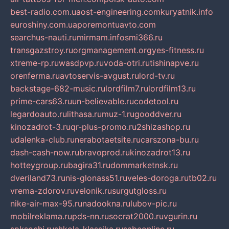
best-radio.com.ua
ost-engineering.com
kuryatnik.info
euroshiny.com.ua
poremontuavto.com
searchus-nauti.ru
mirmam.info
smi366.ru
transgazstroy.ru
orgmanagement.org
yes-fitness.ru
xtreme-rp.ru
wasdpvp.ru
voda-otri.ru
tishinapve.ru
orenferma.ru
avtoservis-avgust.ru
lord-tv.ru
backstage-682-music.ru
lordfilm7.ru
lordfilm13.ru
prime-cars63.ru
un-believable.ru
codetool.ru
legardoauto.ru
lithasa.ru
muz-1.ru
gooddver.ru
kinozadrot-3.ru
qr-plus-promo.ru
2shizashop.ru
udalenka-club.ru
nerabotaetsite.ru
carszona-bu.ru
dash-cash-now.ru
bravoprod.ru
kinozadrot13.ru
hotteygroup.ru
bagira31.ru
dommarketnsk.ru
dveriland73.ru
nis-glonass51.ru
veles-doroga.ru
tb02.ru
vrema-zdorov.ru
velonik.ru
surgutgloss.ru
nike-air-max-95.ru
nadookna.ru
lubov-pic.ru
mobilreklama.ru
pds-nn.ru
socrat2000.ru
vgurin.ru