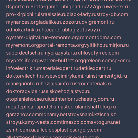
0sporte.ru
9rota-game.ru
bigbad.ru
227gp.ru
wes-ex.ru
pro-kirpichi.ru
israelsale.ru
black-lady.ru
stroy-db.com
mynances.org
ladalike.ru
zozor.ru
dvigremont.ru
odnokartinki.ru
htccare.ru
blogizotovoy.ru
oysters-digital.ru
o-remonte.org
remontdoma.com
myremont.org
portal-remonta.org
vyitikho.ru
mirjon.ru
superdeutsch.ru
mycrazystars.ru
filosofyfree.com
mypetslife.org
warren-buffett.org
greleon.com
sp-or.ru
infoelectrik.ru
materialexpert.ru
detkiexpert.ru
doktorvilechit.ru
vsesvoimirykami.ru
instrumentgid.ru
manikjurinfo.ru
hozjajkainfo.ru
stroimaterials.ru
doktoradvice.ru
selskoehozjajstvo.ru
otopleniehouse.ru
justinterior.ru
chastnyjdom.ru
mojateplica.ru
podelkimaster.ru
landshaftblog.ru
garazhov.com
monamy.net
stroysnami.kz
lcna.kz
stroyu.kz
my-vesta.com
timeszp.com
avtoguru.net
zsmh.com.ua
allcelebsplasticsurgery.com
all-tattoos-for-men.com
poisk-auto.com