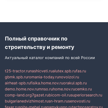
Полный справочник по
строительству и ремонту
Актуальный каталог компаний по всей России
t25-tractor.ru
nashicveti.ru
alutex.spb.ru
fas.ru
gbmk.spb.ru
romania-today.ru
novoizol.ru
airheat-spb.ru
fisika.home.nov.ru
orakul.spb.ru
demo.home.nov.ru
mnso.ru
home.nov.ru
cemko.ru
comp-land.org
7gazet.ru
bicom-oil.ru
superiorsearch.ru
bulgarianedvizhimost.ru
sn-hram.ru
senovosti.ru
fexer.ru
snite-mebel.ru
anamvkusno.ru
technosaratov.ru