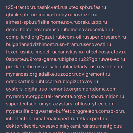
t25-tractor.ru
nashicveti.ru
alutex.spb.ru
fas.ru
gbmk.spb.ru
romania-today.ru
novoizol.ru
airheat-spb.ru
fisika.home.nov.ru
orakul.spb.ru
demo.home.nov.ru
mnso.ru
home.nov.ru
cemko.ru
comp-land.org
7gazet.ru
bicom-oil.ru
superiorsearch.ru
bulgarianedvizhimost.ru
sn-hram.ru
senovosti.ru
fexer.ru
snite-mebel.ru
anamvkusno.ru
technosaratov.ru
0sporte.ru
9rota-game.ru
bigbad.ru
227gp.ru
wes-ex.ru
pro-kirpichi.ru
israelsale.ru
black-lady.ru
stroy-db.com
mynances.org
ladalike.ru
zozor.ru
dvigremont.ru
odnokartinki.ru
htccare.ru
blogizotovoy.ru
oysters-digital.ru
o-remonte.org
remontdoma.com
myremont.org
portal-remonta.org
vyitikho.ru
mirjon.ru
superdeutsch.ru
mycrazystars.ru
filosofyfree.com
mypetslife.org
warren-buffett.org
greleon.com
sp-or.ru
infoelectrik.ru
materialexpert.ru
detkiexpert.ru
doktorvilechit.ru
vsesvoimirykami.ru
instrumentgid.ru