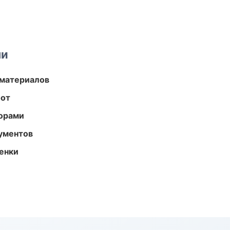
ми
 материалов
бот
торами
ументов
енки