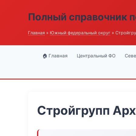
Полный справочник п
Главная
»
Южный федеральный округ
» Стройгру
🏠 Главная
Центральный ФО
Севе
Стройгрупп Арх