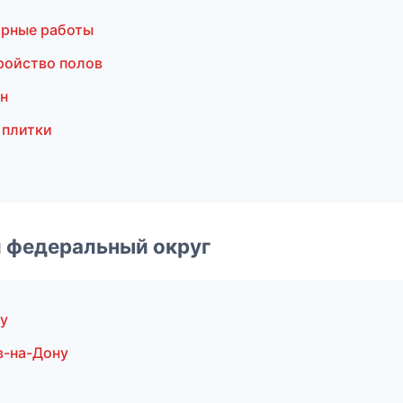
ярные работы
ройство полов
н
 плитки
 федеральный округ
у
в-на-Дону