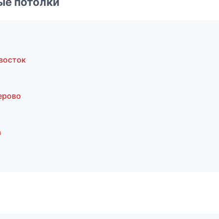
ые потолки
восток
ерово
а
й