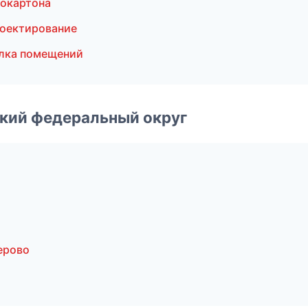
окартона
оектирование
лка помещений
ский федеральный округ
ерово