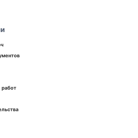
ми
юч
ументов
 работ
ельства