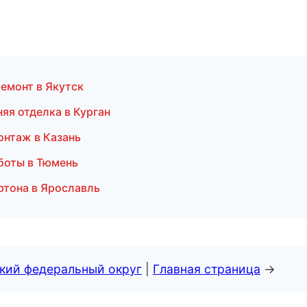
ремонт в Якутск
яя отделка в Курган
онтаж в Казань
боты в Тюмень
ртона в Ярославль
ский федеральный округ
|
Главная страница
→