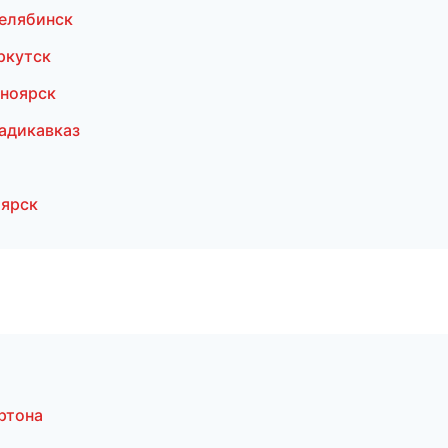
елябинск
ркутск
ноярск
адикавказ
оярск
ртона