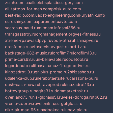
zsmh.com.ua
allcelebsplasticsurgery.com
all-tattoos-for-men.com
poisk-auto.com
best-radio.com.ua
ost-engineering.com
kuryatnik.info
euroshiny.com.ua
poremontuavto.com
searchus-nauti.ru
mirmam.info
smi366.ru
transgazstroy.ru
orgmanagement.org
yes-fitness.ru
xtreme-rp.ru
wasdpvp.ru
voda-otri.ru
tishinapve.ru
orenferma.ru
avtoservis-avgust.ru
lord-tv.ru
backstage-682-music.ru
lordfilm7.ru
lordfilm13.ru
prime-cars63.ru
un-believable.ru
codetool.ru
legardoauto.ru
lithasa.ru
muz-1.ru
gooddver.ru
kinozadrot-3.ru
qr-plus-promo.ru
2shizashop.ru
udalenka-club.ru
nerabotaetsite.ru
carszona-bu.ru
dash-cash-now.ru
bravoprod.ru
kinozadrot13.ru
hotteygroup.ru
bagira31.ru
dommarketnsk.ru
dveriland73.ru
nis-glonass51.ru
veles-doroga.ru
tb02.ru
vrema-zdorov.ru
velonik.ru
surgutgloss.ru
nike-air-max-95.ru
nadookna.ru
lubov-pic.ru