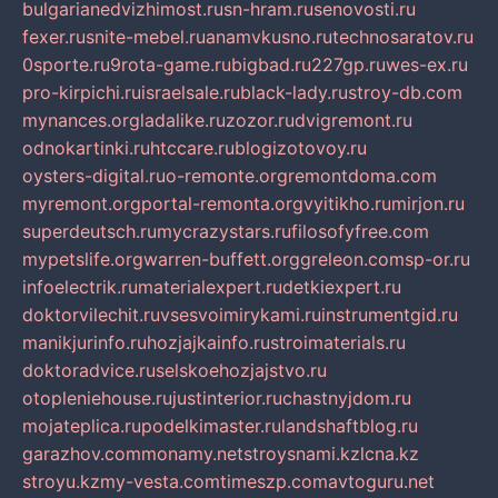
bulgarianedvizhimost.ru
sn-hram.ru
senovosti.ru
fexer.ru
snite-mebel.ru
anamvkusno.ru
technosaratov.ru
0sporte.ru
9rota-game.ru
bigbad.ru
227gp.ru
wes-ex.ru
pro-kirpichi.ru
israelsale.ru
black-lady.ru
stroy-db.com
mynances.org
ladalike.ru
zozor.ru
dvigremont.ru
odnokartinki.ru
htccare.ru
blogizotovoy.ru
oysters-digital.ru
o-remonte.org
remontdoma.com
myremont.org
portal-remonta.org
vyitikho.ru
mirjon.ru
superdeutsch.ru
mycrazystars.ru
filosofyfree.com
mypetslife.org
warren-buffett.org
greleon.com
sp-or.ru
infoelectrik.ru
materialexpert.ru
detkiexpert.ru
doktorvilechit.ru
vsesvoimirykami.ru
instrumentgid.ru
manikjurinfo.ru
hozjajkainfo.ru
stroimaterials.ru
doktoradvice.ru
selskoehozjajstvo.ru
otopleniehouse.ru
justinterior.ru
chastnyjdom.ru
mojateplica.ru
podelkimaster.ru
landshaftblog.ru
garazhov.com
monamy.net
stroysnami.kz
lcna.kz
stroyu.kz
my-vesta.com
timeszp.com
avtoguru.net