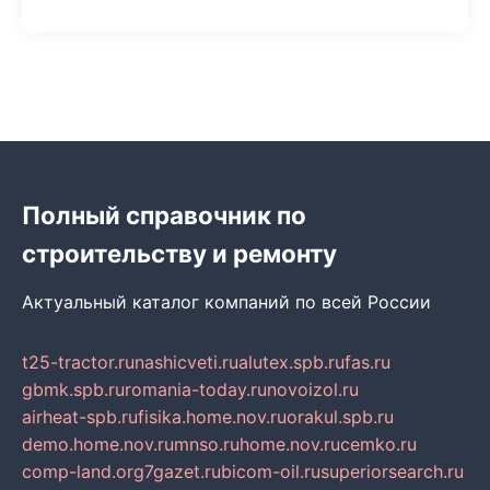
Полный справочник по
строительству и ремонту
Актуальный каталог компаний по всей России
t25-tractor.ru
nashicveti.ru
alutex.spb.ru
fas.ru
gbmk.spb.ru
romania-today.ru
novoizol.ru
airheat-spb.ru
fisika.home.nov.ru
orakul.spb.ru
demo.home.nov.ru
mnso.ru
home.nov.ru
cemko.ru
comp-land.org
7gazet.ru
bicom-oil.ru
superiorsearch.ru