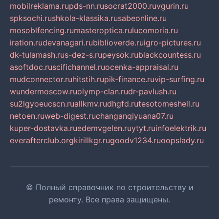
mobilreklama.ru
pds-nn.ru
socrat2000.ru
vgurin.ru
spksochi.ru
shkola-klassika.ru
sabeonline.ru
mosoblfencing.ru
masteroptica.ru
lucomoria.ru
iration.ru
devanagari.ru
biblioverde.ru
igro-pictures.ru
dk-tulamash.ru
s-dez-s.ru
peysok.ru
blackcountess.ru
asoftdoc.ru
scifichannel.ru
ocenka-appraisal.ru
mudconnector.ru
hitstih.ru
pik-finance.ru
vip-surfing.ru
wundermoscow.ru
olymp-clan.ru
dr-pavlush.ru
su2lgyoeucscn.ru
allkmv.ru
dhgfd.ru
tesotomeshell.ru
netoen.ru
web-digest.ru
changanqiyuana07.ru
kuper-dostavka.ru
edemvgelen.ru
ytyt.ru
infoelektrik.ru
everafterclub.org
kirillkgr.ru
goodv1234.ru
oopslady.ru
© Полный справочник по строительству и
ремонту. Все права защищены.