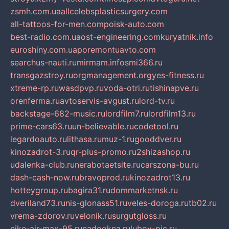
zsmh.com.ua
allcelebsplasticsurgery.com
all-tattoos-for-men.com
poisk-auto.com
best-radio.com.ua
ost-engineering.com
kuryatnik.info
euroshiny.com.ua
poremontuavto.com
searchus-nauti.ru
mirmam.info
smi366.ru
transgazstroy.ru
orgmanagement.org
yes-fitness.ru
xtreme-rp.ru
wasdpvp.ru
voda-otri.ru
tishinapve.ru
orenferma.ru
avtoservis-avgust.ru
lord-tv.ru
backstage-682-music.ru
lordfilm7.ru
lordfilm13.ru
prime-cars63.ru
un-believable.ru
codetool.ru
legardoauto.ru
lithasa.ru
muz-1.ru
gooddver.ru
kinozadrot-3.ru
qr-plus-promo.ru
2shizashop.ru
udalenka-club.ru
nerabotaetsite.ru
carszona-bu.ru
dash-cash-now.ru
bravoprod.ru
kinozadrot13.ru
hotteygroup.ru
bagira31.ru
dommarketnsk.ru
dveriland73.ru
nis-glonass51.ru
veles-doroga.ru
tb02.ru
vrema-zdorov.ru
velonik.ru
surgutgloss.ru
nike-air-max-95.ru
nadookna.ru
lubov-pic.ru