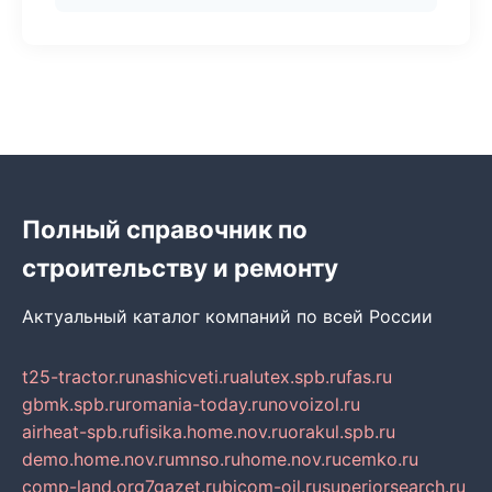
Полный справочник по
строительству и ремонту
Актуальный каталог компаний по всей России
t25-tractor.ru
nashicveti.ru
alutex.spb.ru
fas.ru
gbmk.spb.ru
romania-today.ru
novoizol.ru
airheat-spb.ru
fisika.home.nov.ru
orakul.spb.ru
demo.home.nov.ru
mnso.ru
home.nov.ru
cemko.ru
comp-land.org
7gazet.ru
bicom-oil.ru
superiorsearch.ru