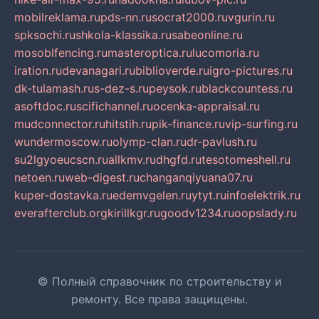
mobilreklama.ru
pds-nn.ru
socrat2000.ru
vgurin.ru
spksochi.ru
shkola-klassika.ru
sabeonline.ru
mosoblfencing.ru
masteroptica.ru
lucomoria.ru
iration.ru
devanagari.ru
biblioverde.ru
igro-pictures.ru
dk-tulamash.ru
s-dez-s.ru
peysok.ru
blackcountess.ru
asoftdoc.ru
scifichannel.ru
ocenka-appraisal.ru
mudconnector.ru
hitstih.ru
pik-finance.ru
vip-surfing.ru
wundermoscow.ru
olymp-clan.ru
dr-pavlush.ru
su2lgyoeucscn.ru
allkmv.ru
dhgfd.ru
tesotomeshell.ru
netoen.ru
web-digest.ru
changanqiyuana07.ru
kuper-dostavka.ru
edemvgelen.ru
ytyt.ru
infoelektrik.ru
everafterclub.org
kirillkgr.ru
goodv1234.ru
oopslady.ru
© Полный справочник по строительству и
ремонту. Все права защищены.