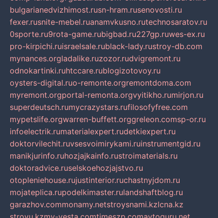
bulgarianedvizhimost.ru
sn-hram.ru
senovosti.ru
fexer.ru
snite-mebel.ru
anamvkusno.ru
technosaratov.ru
0sporte.ru
9rota-game.ru
bigbad.ru
227gp.ru
wes-ex.ru
pro-kirpichi.ru
israelsale.ru
black-lady.ru
stroy-db.com
mynances.org
ladalike.ru
zozor.ru
dvigremont.ru
odnokartinki.ru
htccare.ru
blogizotovoy.ru
oysters-digital.ru
o-remonte.org
remontdoma.com
myremont.org
portal-remonta.org
vyitikho.ru
mirjon.ru
superdeutsch.ru
mycrazystars.ru
filosofyfree.com
mypetslife.org
warren-buffett.org
greleon.com
sp-or.ru
infoelectrik.ru
materialexpert.ru
detkiexpert.ru
doktorvilechit.ru
vsesvoimirykami.ru
instrumentgid.ru
manikjurinfo.ru
hozjajkainfo.ru
stroimaterials.ru
doktoradvice.ru
selskoehozjajstvo.ru
otopleniehouse.ru
justinterior.ru
chastnyjdom.ru
mojateplica.ru
podelkimaster.ru
landshaftblog.ru
garazhov.com
monamy.net
stroysnami.kz
lcna.kz
stroyu.kz
my-vesta.com
timeszp.com
avtoguru.net