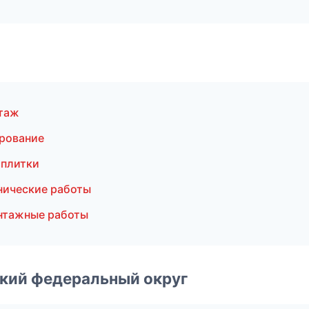
таж
ирование
 плитки
нические работы
нтажные работы
ский федеральный округ