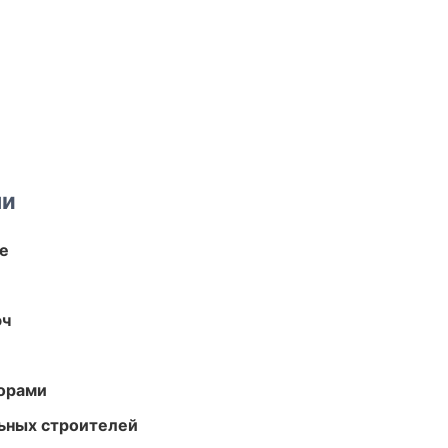
ми
те
юч
торами
ьных строителей