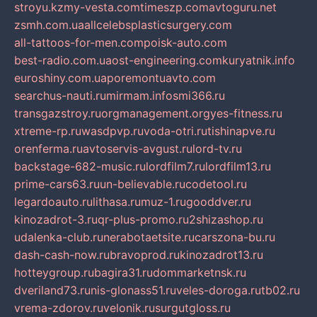
stroyu.kz
my-vesta.com
timeszp.com
avtoguru.net
zsmh.com.ua
allcelebsplasticsurgery.com
all-tattoos-for-men.com
poisk-auto.com
best-radio.com.ua
ost-engineering.com
kuryatnik.info
euroshiny.com.ua
poremontuavto.com
searchus-nauti.ru
mirmam.info
smi366.ru
transgazstroy.ru
orgmanagement.org
yes-fitness.ru
xtreme-rp.ru
wasdpvp.ru
voda-otri.ru
tishinapve.ru
orenferma.ru
avtoservis-avgust.ru
lord-tv.ru
backstage-682-music.ru
lordfilm7.ru
lordfilm13.ru
prime-cars63.ru
un-believable.ru
codetool.ru
legardoauto.ru
lithasa.ru
muz-1.ru
gooddver.ru
kinozadrot-3.ru
qr-plus-promo.ru
2shizashop.ru
udalenka-club.ru
nerabotaetsite.ru
carszona-bu.ru
dash-cash-now.ru
bravoprod.ru
kinozadrot13.ru
hotteygroup.ru
bagira31.ru
dommarketnsk.ru
dveriland73.ru
nis-glonass51.ru
veles-doroga.ru
tb02.ru
vrema-zdorov.ru
velonik.ru
surgutgloss.ru