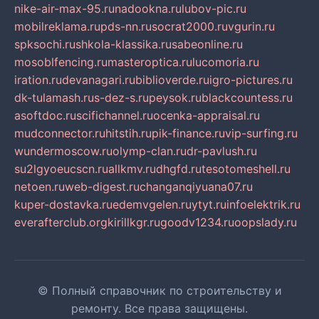
nike-air-max-95.ru
nadookna.ru
lubov-pic.ru
mobilreklama.ru
pds-nn.ru
socrat2000.ru
vgurin.ru
spksochi.ru
shkola-klassika.ru
sabeonline.ru
mosoblfencing.ru
masteroptica.ru
lucomoria.ru
iration.ru
devanagari.ru
biblioverde.ru
igro-pictures.ru
dk-tulamash.ru
s-dez-s.ru
peysok.ru
blackcountess.ru
asoftdoc.ru
scifichannel.ru
ocenka-appraisal.ru
mudconnector.ru
hitstih.ru
pik-finance.ru
vip-surfing.ru
wundermoscow.ru
olymp-clan.ru
dr-pavlush.ru
su2lgyoeucscn.ru
allkmv.ru
dhgfd.ru
tesotomeshell.ru
netoen.ru
web-digest.ru
changanqiyuana07.ru
kuper-dostavka.ru
edemvgelen.ru
ytyt.ru
infoelektrik.ru
everafterclub.org
kirillkgr.ru
goodv1234.ru
oopslady.ru
© Полный справочник по строительству и
ремонту. Все права защищены.