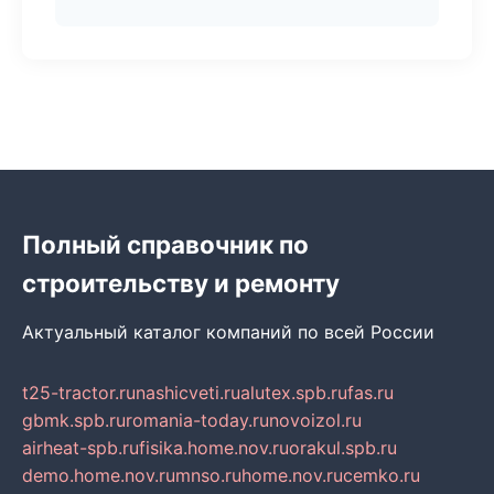
Полный справочник по
строительству и ремонту
Актуальный каталог компаний по всей России
t25-tractor.ru
nashicveti.ru
alutex.spb.ru
fas.ru
gbmk.spb.ru
romania-today.ru
novoizol.ru
airheat-spb.ru
fisika.home.nov.ru
orakul.spb.ru
demo.home.nov.ru
mnso.ru
home.nov.ru
cemko.ru