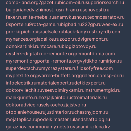
comp-land.org
7gazet.ru
bicom-oil.ru
superiorsearch.ru
bulgarianedvizhimost.ru
sn-hram.ru
senovosti.ru
fexer.ru
snite-mebel.ru
anamvkusno.ru
technosaratov.ru
0sporte.ru
9rota-game.ru
bigbad.ru
227gp.ru
wes-ex.ru
pro-kirpichi.ru
israelsale.ru
black-lady.ru
stroy-db.com
mynances.org
ladalike.ru
zozor.ru
dvigremont.ru
odnokartinki.ru
htccare.ru
blogizotovoy.ru
oysters-digital.ru
o-remonte.org
remontdoma.com
myremont.org
portal-remonta.org
vyitikho.ru
mirjon.ru
superdeutsch.ru
mycrazystars.ru
filosofyfree.com
mypetslife.org
warren-buffett.org
greleon.com
sp-or.ru
infoelectrik.ru
materialexpert.ru
detkiexpert.ru
doktorvilechit.ru
vsesvoimirykami.ru
instrumentgid.ru
manikjurinfo.ru
hozjajkainfo.ru
stroimaterials.ru
doktoradvice.ru
selskoehozjajstvo.ru
otopleniehouse.ru
justinterior.ru
chastnyjdom.ru
mojateplica.ru
podelkimaster.ru
landshaftblog.ru
garazhov.com
monamy.net
stroysnami.kz
lcna.kz